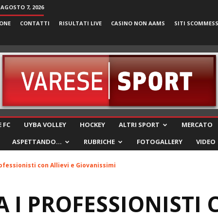
 AGOSTO 7, 2026
ONE
CONTATTI
RISULTATI LIVE
CASINO NON AAMS
SITI SCOMMES
VareseSport
 FC
UYBA VOLLEY
HOCKEY
ALTRI SPORT
MERCATO
ASPETTANDO…
RUBRICHE
FOTOGALLERY
VIDEO
ofessionisti con Allievi e Giovanissimi
A I PROFESSIONISTI