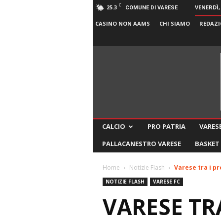
C
25.3
VENERDÌ,
COMUNE DI VARESE
CASINO NON AAMS
CHI SIAMO
REDAZI
CALCIO
PRO PATRIA
VARESE
PALLACANESTRO VARESE
BASKET
Home
Notizie Flash
Varese tra i pr
NOTIZIE FLASH
VARESE FC
VARESE TR