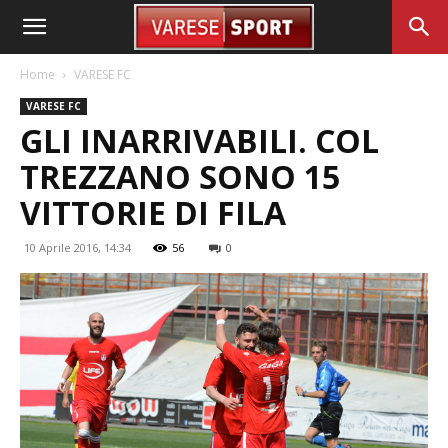
Home
VARESE FC
VARESE FC
GLI INARRIVABILI. COL
TREZZANO SONO 15
VITTORIE DI FILA
10 Aprile 2016, 14:34
56
0