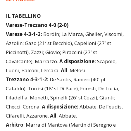
LE PAGELLE
IL TABELLINO
Varese-Trezzano 4-0 (2-0)
Varese 4-3-1-2:
Bordin; La Marca, Gheller, Viscomi,
Azzolin; Gazo (21′ st Becchio), Capelloni (27′ st
Piccinotti), Zazzi; Giovio; Piraccini (27′ st
Cavalcante), Marrazzo.
A disposizione:
Scapolo,
Luoni, Balconi, Lercara.
All
. Melosi.
Trezzano 4-3-1-2:
De Santis; Ranieri (40′ pt
Cataldo), Torrisi (18′ st Di Pace), Foresti, De Lucia;
Filadelfia, Monetti, Spinelli (26′ st Cozzi); Giunti;
Checci, Corona.
A disposizione:
Abbate, De Feudis,
Cifarelli, Azzarone.
All
. Abbate.
Arbitro
: Marra di Mantova (Martin di Seregno e