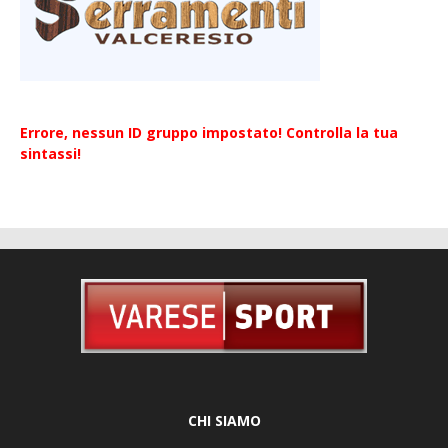
Errore, nessun ID gruppo impostato! Controlla la tua
sintassi!
CHI SIAMO