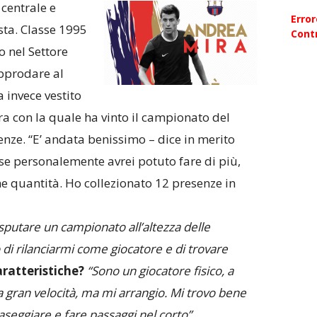
centrale e
Erro
sta. Classe 1995
Contr
o nel Settore
approdare al
 invece vestito
a con la quale ha vinto il campionato del
nze. “E’ andata benissimo – dice in merito
 se personalemente avrei potuto fare di più,
 quantità. Ho collezionato 12 presenze in
isputare un campionato all’altezza delle
 di rilanciarmi come giocatore e di trovare
aratteristiche?
“Sono un giocatore fisico, a
 gran velocità, ma mi arrangio. Mi trovo bene
raseggiare e fare passaggi nel corto”.