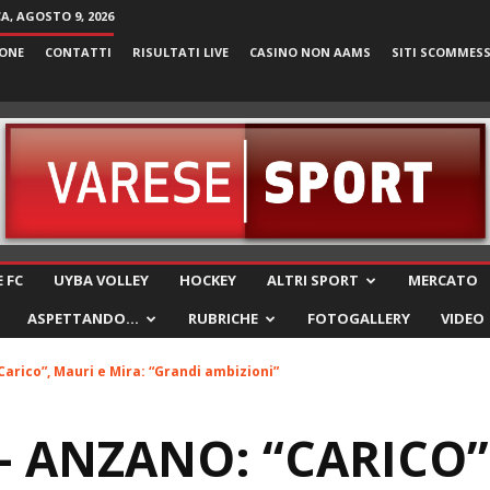
, AGOSTO 9, 2026
ONE
CONTATTI
RISULTATI LIVE
CASINO NON AAMS
SITI SCOMMES
VareseSport
 FC
UYBA VOLLEY
HOCKEY
ALTRI SPORT
MERCATO
ASPETTANDO…
RUBRICHE
FOTOGALLERY
VIDEO
Carico”, Mauri e Mira: “Grandi ambizioni”
– ANZANO: “CARICO”