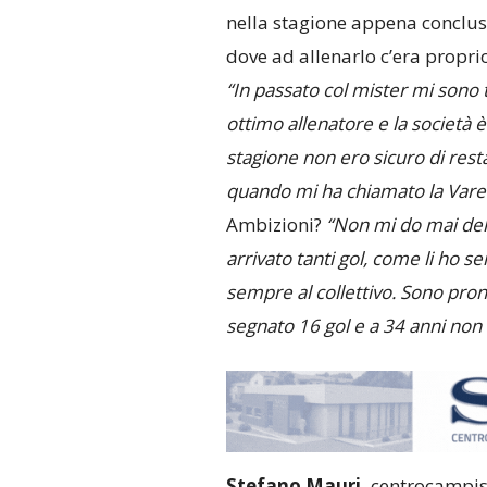
nella stagione appena conclu
dove ad allenarlo c’era proprio
“In passato col mister mi sono
ottimo allenatore e la società è 
stagione non ero sicuro di resta
quando mi ha chiamato la Varesi
Ambizioni?
“Non mi do mai dell
arrivato tanti gol, come li ho s
sempre al collettivo. Sono pron
segnato 16 gol e a 34 anni non l
Stefano Mauri,
centrocampist