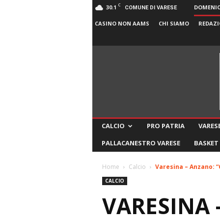
C
30.1
DOMENICA
COMUNE DI VARESE
CASINO NON AAMS
CHI SIAMO
REDAZI
CALCIO
PRO PATRIA
VARESE
PALLACANESTRO VARESE
BASKET
Home
Calcio
Varesina – Anzano: “
CALCIO
VARESINA 