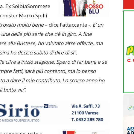
sa. Ex SolbiaSommese
 mister Marco Spilli.
 trovato molto bene
– dice l’attaccante -.
E’ un
una delle più serie che c’è in giro. A fine
re alla Bustese, ho valutato altre offerte, ma
na ho deciso subito di dire di sì”.
e cifre a inizio stagione. Spero di far bene e se
empre fatti, sarà più contento, ma io penso
to a dare il mio contributo. Lo scorso anno ho
i butto via”.
a centrale, nato a