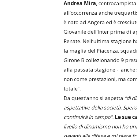
Andrea Mira
, centrocampista 
all’occorrenza anche trequarti
è nato ad Angera ed è cresciut
Giovanile dell’Inter prima di 
Renate. Nell’ultima stagione ha
la maglia del Piacenza, squadr
Girone B collezionando 9 prese
alla passata stagione -, anche
non come prestazioni, ma come
totale”.
Da quest’anno si aspetta
“di d
aspettative della società. Spero
continuirà in campo”.
Le sue c
livello di dinamismo non ho una
davanti alla difesa e mi piace f