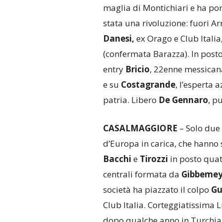
maglia di Montichiari e ha por
stata una rivoluzione: fuori Arr
Danesi,
ex Orago e Club Italia
(confermata Barazza). In post
entry
Bricio
, 22enne messicana
e su
Costagrande
, l’esperta 
patria. Libero
De Gennaro
,
pu
CASALMAGGIORE
– Solo due 
d’Europa in carica, che hanno 
Bacchi
e
Tirozzi
in posto quatt
centrali formata da
Gibbemey
società ha piazzato il colpo
Gu
Club Italia. Corteggiatissima L
dopo qualche anno in Turchia, 