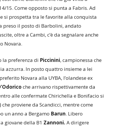
4/15. Come opposto si punta a Fabris. Ad
 si prospetta tra le favorite alla conquista
 preso il posto di Barbolini, andato
 uscite, oltre a Cambi, c’è da segnalare anche
to Novara.
o la preferenza di
Piccinini
, campionessa che
ia azzurra. In posto quattro insieme a lei
 preferito Novara alla UYBA, l’olandese ex
’Odorico
che arrivano rispettivamente da
entro alle confermate Chirichella e Bonifacio si
) che proviene da Scandicci, mentre come
dopo un anno a Bergamo
Barun
. Libero
 la giovane della B1
Zannoni.
A dirigere