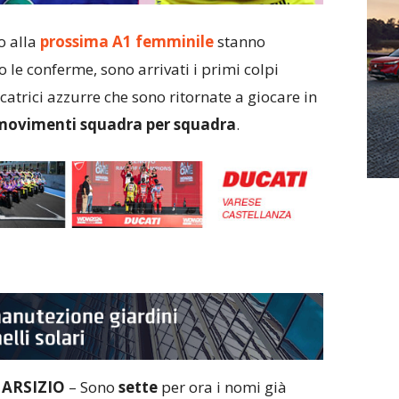
o alla
prossima A1 femminile
stanno
o le conferme, sono arrivati i primi colpi
atrici azzurre che sono ritornate a giocare in
movimenti squadra per squadra
.
ARSIZIO
– Sono
sette
per ora i nomi già