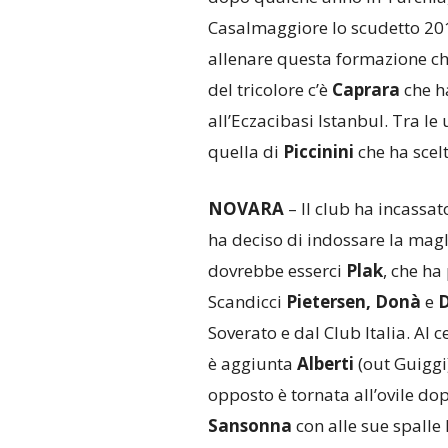
Casalmaggiore lo scudetto 201
allenare questa formazione che
del tricolore c’è
Caprara
che ha
all’Eczacibasi Istanbul. Tra le
quella di
Piccinini
che ha scel
NOVARA
– Il club ha incassat
ha deciso di indossare la magl
dovrebbe esserci
Plak
, che ha
Scandicci
Pietersen,
Donà
e
D
Soverato e dal Club Italia. Al c
è aggiunta
Alberti
(out Guiggi
opposto è tornata all’ovile 
Sansonna
con alle sue spalle