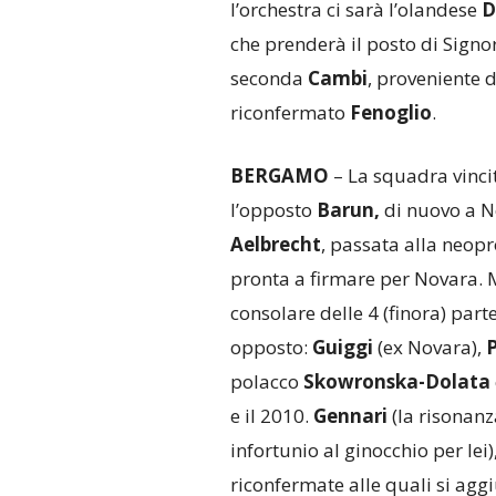
l’orchestra ci sarà l’olandese
D
che prenderà il posto di Signo
seconda
Cambi
, proveniente 
riconfermato
Fenoglio
.
BERGAMO
– La squadra vincit
l’opposto
Barun,
di nuovo a N
Aelbrecht
, passata alla neop
pronta a firmare per Novara. 
consolare delle 4 (finora) parte
opposto:
Guiggi
(ex Novara),
polacco
Skowronska-Dolata
e il 2010.
Gennari
(la risonanz
infortunio al ginocchio per lei)
riconfermate alle quali si ag