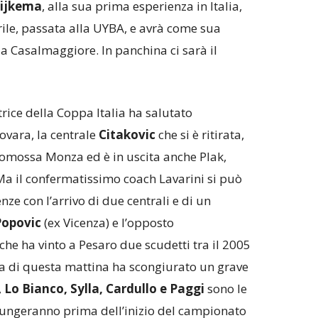
ijkema
, alla sua prima esperienza in Italia,
rile, passata alla UYBA, e avrà come sua
da Casalmaggiore. In panchina ci sarà il
rice della Coppa Italia ha salutato
ovara, la centrale
Citakovic
che si è ritirata,
romossa Monza ed è in uscita anche Plak,
Ma il confermatissimo coach Lavarini si può
nze con l’arrivo di due centrali e di un
Popovic
(ex Vicenza) e l’opposto
che ha vinto a Pesaro due scudetti
tra il 2005
a di questa mattina ha scongiurato un grave
,
Lo Bianco, Sylla, Cardullo e Paggi
sono le
giungeranno prima dell’inizio del campionato