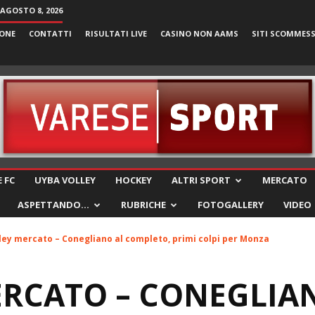
AGOSTO 8, 2026
ONE
CONTATTI
RISULTATI LIVE
CASINO NON AAMS
SITI SCOMMES
VareseSport
 FC
UYBA VOLLEY
HOCKEY
ALTRI SPORT
MERCATO
ASPETTANDO…
RUBRICHE
FOTOGALLERY
VIDEO
ley mercato – Conegliano al completo, primi colpi per Monza
ERCATO – CONEGLIA