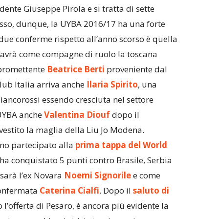
idente Giuseppe Pirola e si tratta di sette
desso, dunque, la UYBA 2016/17 ha una forte
 due conferme rispetto all’anno scorso è quella
, avrà come compagne di ruolo la toscana
 promettente
Beatrice Berti
proveniente dal
lub Italia arriva anche
Ilaria Spirito
, una
biancorossi essendo cresciuta nel settore
a UYBA anche
Valentina Diouf
dopo il
estito la maglia della Liu Jo Modena.
nno partecipato alla
prima tappa del World
a ha conquistato 5 punti contro Brasile, Serbia
i sarà l’ex Novara
Noemi Signorile
e come
iconfermata
Caterina Cialfi
. Dopo il
saluto di
 l’offerta di Pesaro, è ancora più evidente la