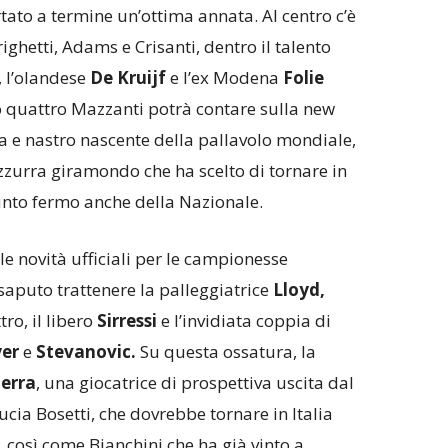
tato a termine un’ottima annata. Al centro c’è
ighetti, Adams e Crisanti, dentro il talento
, l’olandese
De
Kruijf
e l’ex Modena
Folie
o quattro Mazzanti potrà contare sulla new
 e nastro nascente della pallavolo mondiale,
azzurra giramondo che ha scelto di tornare in
nto fermo anche della Nazionale.
le novità ufficiali per le campionesse
saputo trattenere la palleggiatrice
Lloyd,
ro, il libero
Sirressi
e l’invidiata coppia di
er
e
Stevanovic.
Su questa ossatura, la
erra
, una giocatrice di prospettiva uscita dal
ucia Bosetti, che dovrebbe tornare in Italia
così come Bianchini che ha già vinto a