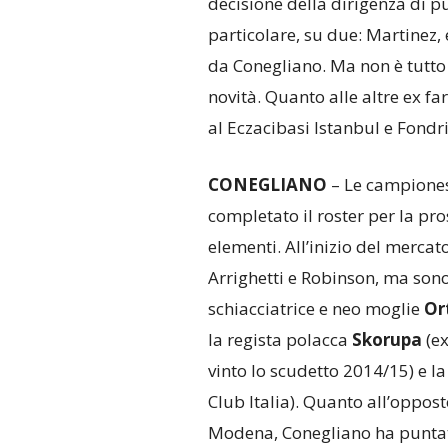
decisione della dirigenza di pu
particolare, su due: Martinez, 
da Conegliano. Ma non è tutto
novità. Quanto alle altre ex far
al Eczacibasi Istanbul e Fondri
CONEGLIANO
– Le campiones
completato il roster per la p
elementi. All’inizio del merca
Arrighetti e Robinson, ma son
schiacciatrice e neo moglie
Or
la regista polacca
Skorupa
(ex
vinto lo scudetto 2014/15) e 
Club Italia). Quanto all’oppost
Modena, Conegliano ha punta