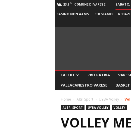
C
23.8
SABATO, 
COMUNE DI VARESE
CASINO NON AAMS
CHI SIAMO
REDAZI
CALCIO
PRO PATRIA
VARESE
PALLACANESTRO VARESE
BASKET
Home
Altri Sport
UYBA Volley
Vol
ALTRI SPORT
UYBA VOLLEY
VOLLEY
VOLLEY M