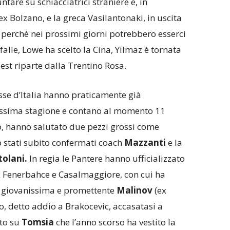
ntare su schiacciatrici straniere e, in
ex Bolzano, e la greca Vasilantonaki, in uscita
 perchè nei prossimi giorni potrebbero esserci
falle, Lowe ha scelto la Cina, Yilmaz è tornata
est riparte dalla Trentino Rosa.
se d’Italia hanno praticamente già
rossima stagione e contano al momento 11
to, hanno salutato due pezzi grossi come
o stati subito confermati coach
Mazzanti
e la
tolani.
In regia le Pantere hanno ufficializzato
 Fenerbahce e Casalmaggiore, con cui ha
la giovanissima e promettente
Malinov
(ex
o, detto addio a Brakocevic, accasatasi a
to su
Tomsia
che l’anno scorso ha vestito la