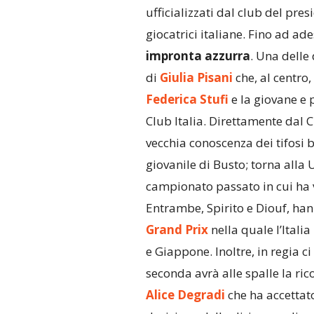
ufficializzati dal club del pres
giocatrici italiane. Fino ad a
impronta azzurra
. Una delle
di
Giulia Pisani
che, al centro
Federica Stufi
e la giovane e
Club Italia. Direttamente dal C
vecchia conoscenza dei tifosi 
giovanile di Busto; torna all
campionato passato in cui ha v
Entrambe, Spirito e Diouf, ha
Grand Prix
nella quale l’Itali
e Giappone. Inoltre, in regia c
seconda avrà alle spalle la r
Alice Degradi
che ha accettato