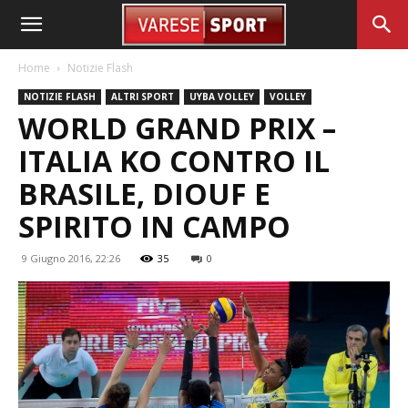
Home
Notizie Flash
NOTIZIE FLASH
ALTRI SPORT
UYBA VOLLEY
VOLLEY
WORLD GRAND PRIX –
ITALIA KO CONTRO IL
BRASILE, DIOUF E
SPIRITO IN CAMPO
9 Giugno 2016, 22:26
35
0