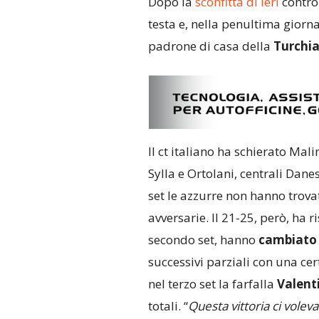
Dopo la
sconfitta di ieri
contro i
testa e, nella penultima giorn
padrone di casa della
Turchi
Il ct italiano ha schierato Mali
Sylla e Ortolani, centrali Dane
set le azzurre non hanno trovat
avversarie. Il 21-25, però, ha 
secondo set, hanno
cambiato
successivi parziali con una cert
nel terzo set la farfalla
Valent
totali. “
Questa vittoria ci volev