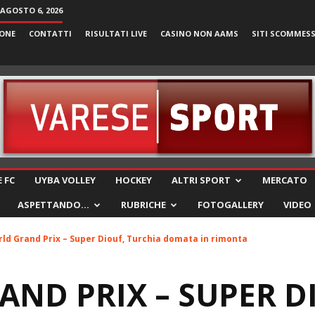
 AGOSTO 6, 2026
ONE
CONTATTI
RISULTATI LIVE
CASINO NON AAMS
SITI SCOMMES
VareseSport
 FC
UYBA VOLLEY
HOCKEY
ALTRI SPORT
MERCATO
ASPETTANDO…
RUBRICHE
FOTOGALLERY
VIDEO
ld Grand Prix – Super Diouf, Turchia domata in rimonta
ND PRIX – SUPER D