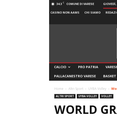
C
34.3
GIOVEDÌ,
COMUNE DI VARESE
CASINO NON AAMS
CHI SIAMO
REDAZI
CALCIO
PRO PATRIA
VARESE
PALLACANESTRO VARESE
BASKET
Home
Altri Sport
UYBA Volley
Wor
ALTRI SPORT
UYBA VOLLEY
VOLLEY
WORLD GRA