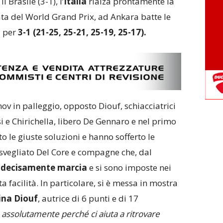
l Brasile (3-1), l’
Italia
rialza prontamente la
ata del World Grand Prix, ad Ankara batte le
a
per
3-1 (21-25, 25-21, 25-19, 25-17).
nov in palleggio, opposto Diouf, schiacciatrici
si e Chirichella, libero De Gennaro e nel primo
o le giuste soluzioni e hanno sofferto le
risvegliato Del Core e compagne che, dal
 decisamente marcia
e si sono imposte nei
a facilità. In particolare, si è messa in mostra
ina Diouf
, autrice di 6 punti e di 17
a assolutamente perché ci aiuta a ritrovare