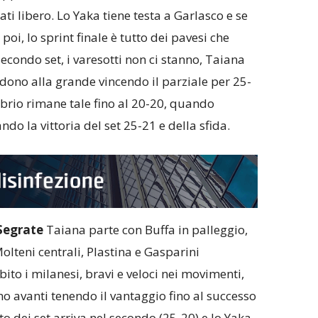
ti libero. Lo Yaka tiene testa a Garlasco e se
 poi, lo sprint finale è tutto dei pavesi che
secondo set, i varesotti non ci stanno, Taiana
ndono alla grande vincendo il parziale per 25-
ilibrio rimane tale fino al 20-20, quando
ndo la vittoria del set 25-21 e della sfida.
Segrate
Taiana parte con Buffa in palleggio,
lteni centrali, Plastina e Gasparini
bito i milanesi, bravi e veloci nei movimenti,
no avanti tenendo il vantaggio fino al successo
to dei set arriva nel secondo (25-20) e lo Yaka,