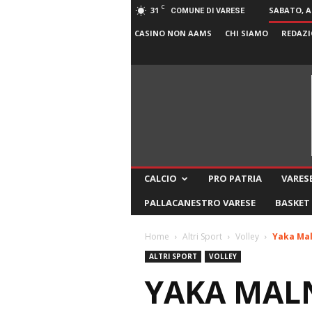
C
31
SABATO, A
COMUNE DI VARESE
CASINO NON AAMS
CHI SIAMO
REDAZI
CALCIO
PRO PATRIA
VARESE
PALLACANESTRO VARESE
BASKET
Home
Altri Sport
Volley
Yaka Mal
ALTRI SPORT
VOLLEY
YAKA MALN