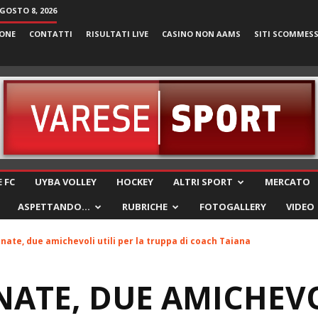
GOSTO 8, 2026
ONE
CONTATTI
RISULTATI LIVE
CASINO NON AAMS
SITI SCOMMES
VareseSport
 FC
UYBA VOLLEY
HOCKEY
ALTRI SPORT
MERCATO
ASPETTANDO…
RUBRICHE
FOTOGALLERY
VIDEO
nate, due amichevoli utili per la truppa di coach Taiana
ATE, DUE AMICHEVO