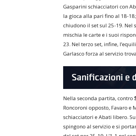
Gasparini schiacciatori con Aba
la gioca alla pari fino al 18-18;
chiudono il set sul 25-19. Nel 
mischia le carte e i suoi rispo
23. Nel terzo set, infine, l’equ
Garlasco forza al servizio trova
Nella seconda partita, contro
Roncoroni opposto, Favaro e Mo
schiacciatori e Abati libero. Su
spingono al servizio e si porta
del set per 25-19. L’1-1 nel con