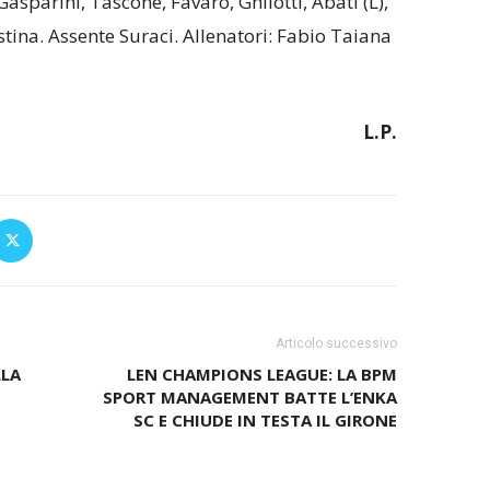
Gasparini, Tascone, Favaro, Ghilotti, Abati (L),
stina. Assente Suraci. Allenatori: Fabio Taiana
L.P.
Articolo successivo
LLA
LEN CHAMPIONS LEAGUE: LA BPM
SPORT MANAGEMENT BATTE L’ENKA
SC E CHIUDE IN TESTA IL GIRONE