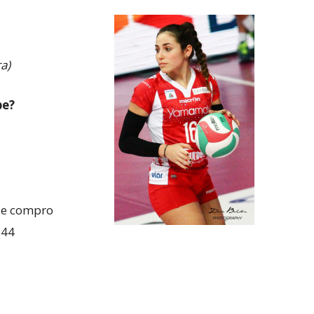
ra)
pe?
o e compro
 44