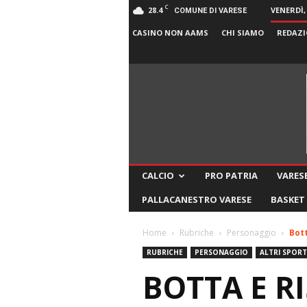
C
28.4
VENERDÌ,
COMUNE DI VARESE
CASINO NON AAMS
CHI SIAMO
REDAZI
CALCIO
PRO PATRIA
VARESE
PALLACANESTRO VARESE
BASKET
Home
Rubriche
Personaggio
Bott
RUBRICHE
PERSONAGGIO
ALTRI SPORT
BOTTA E R