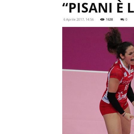
“PISANI È 
6 Aprile 2017, 14:56
1638
0