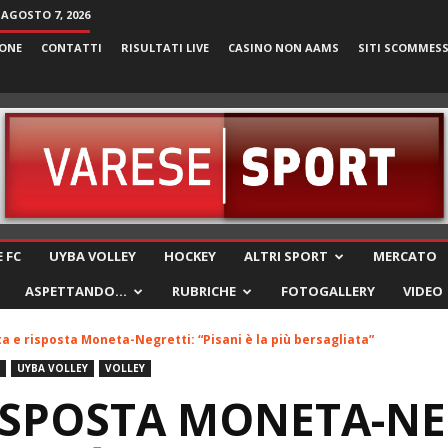
 AGOSTO 7, 2026
ONE
CONTATTI
RISULTATI LIVE
CASINO NON AAMS
SITI SCOMMES
VareseSport
 FC
UYBA VOLLEY
HOCKEY
ALTRI SPORT
MERCATO
ASPETTANDO…
RUBRICHE
FOTOGALLERY
VIDEO
a e risposta Moneta-Negretti: “Pisani è la più bersagliata”
UYBA VOLLEY
VOLLEY
ISPOSTA MONETA-NE