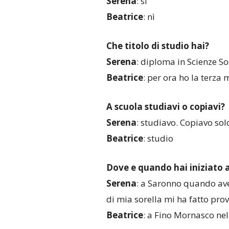
Serena
: sì
Beatrice
: nì
Che titolo di studio hai?
Serena
: diploma in Scienze So
Beatrice
: per ora ho la terza 
A scuola studiavi o copiavi?
Serena
: studiavo. Copiavo sol
Beatrice
: studio
Dove e quando hai iniziato a
Serena
: a Saronno quando ave
di mia sorella mi ha fatto pro
Beatrice
: a Fino Mornasco ne