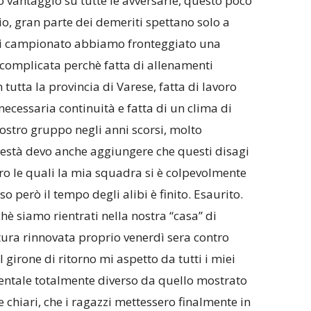
o vantaggio su tutte le avversarie, questo poco
io, gran parte dei demeriti spettano solo a
i di campionato abbiamo fronteggiato una
 complicata perchè fatta di allenamenti
tutta la provincia di Varese, fatta di lavoro
 necessaria continuità e fatta di un clima di
nostro gruppo negli anni scorsi, molto
nestà devo anche aggiungere che questi disagi
ro le quali la mia squadra si è colpevolmente
 però il tempo degli alibi è finito. Esaurito.
hè siamo rientrati nella nostra “casa” di
tura rinnovata proprio venerdì sera contro
girone di ritorno mi aspetto da tutti i miei
ntale totalmente diverso da quello mostrato
e chiari, che i ragazzi mettessero finalmente in