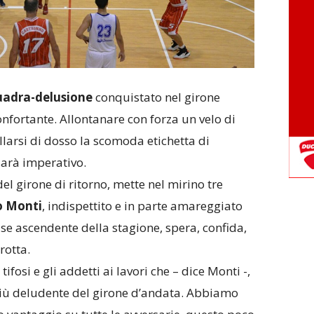
uadra-delusione
conquistato nel girone
fortante. Allontanare con forza un velo di
llarsi di dosso la scomoda etichetta di
arà imperativo.
 del girone di ritorno, mette nel mirino tre
o Monti
, indispettito e in parte amareggiato
ase ascendente della stagione, spera, confida,
rotta.
ifosi e gli addetti ai lavori che – dice Monti -,
più deludente del girone d’andata. Abbiamo