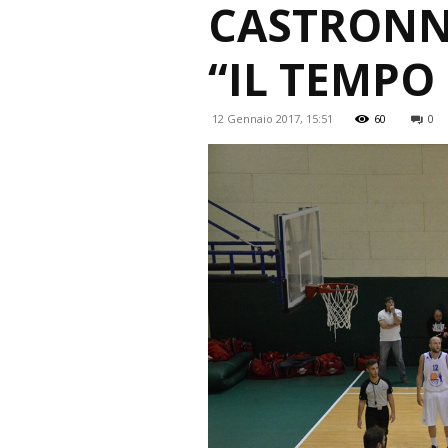
CASTRONN
“IL TEMPO 
12 Gennaio 2017, 15:51
60
0