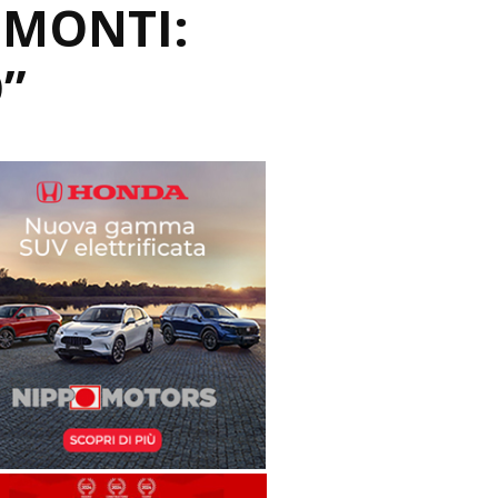
 MONTI:
O”