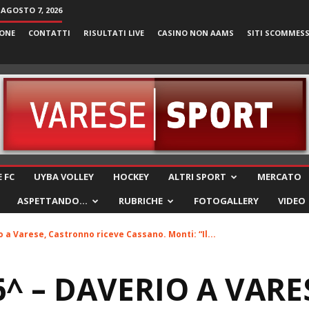
 AGOSTO 7, 2026
ONE
CONTATTI
RISULTATI LIVE
CASINO NON AAMS
SITI SCOMMES
VareseSport
 FC
UYBA VOLLEY
HOCKEY
ALTRI SPORT
MERCATO
ASPETTANDO…
RUBRICHE
FOTOGALLERY
VIDEO
o a Varese, Castronno riceve Cassano. Monti: “Il...
6^ – DAVERIO A VARE