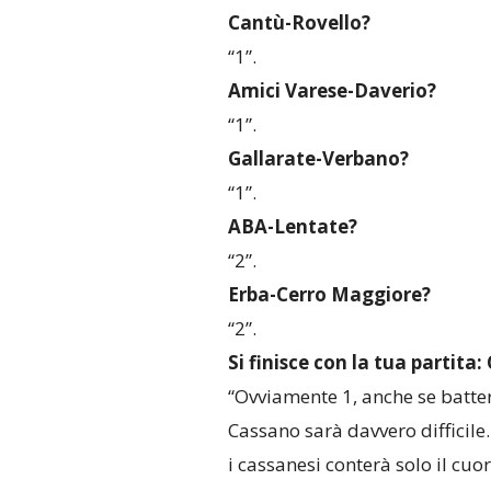
Cantù-Rovello?
“1”.
Amici Varese-Daverio?
“1”.
Gallarate-Verbano?
“1”.
ABA-Lentate?
“2”.
Erba-Cerro Maggiore?
“2”.
Si finisce con la tua partit
“Ovviamente 1, anche se batte
Cassano sarà davvero difficile. 
i cassanesi conterà solo il cuor