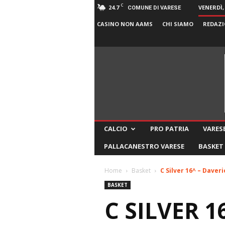
C
24.7
VENERDÌ,
COMUNE DI VARESE
CASINO NON AAMS
CHI SIAMO
REDAZI
CALCIO
PRO PATRIA
VARESE
PALLACANESTRO VARESE
BASKET
Home
Basket
C Silver 16^ – Daveri
BASKET
C SILVER 1