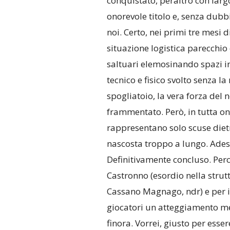
conquistato, peraltro con larg
onorevole titolo e, senza dubb
noi. Certo, nei primi tre mes
situazione logistica parecchio
saltuari elemosinando spazi in 
tecnico e fisico svolto senza la
spogliatoio, la vera forza del 
frammentato. Però, in tutta o
rappresentano solo scuse diet
nascosta troppo a lungo. Adesso
Definitivamente concluso. Perc
Castronno (esordio nella strut
Cassano Magnago, ndr) e per il 
giocatori un atteggiamento me
finora. Vorrei, giusto per esser