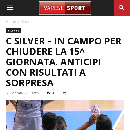
Home
Basket
BASKET
C SILVER – IN CAMPO PER
CHIUDERE LA 15^
GIORNATA. ANTICIPI
CON RISULTATI A
SORPRESA
2 Gennaio 2017, 09:55
39
0