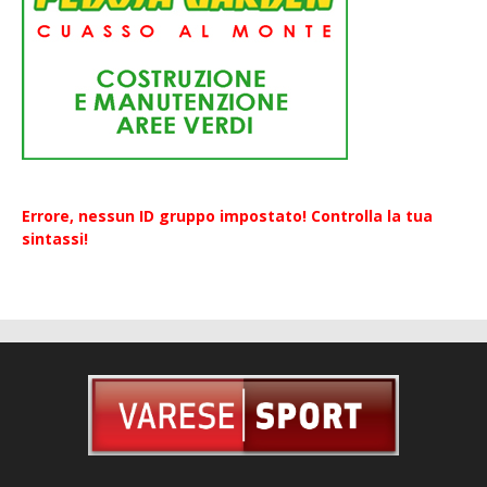
Errore, nessun ID gruppo impostato! Controlla la tua
sintassi!