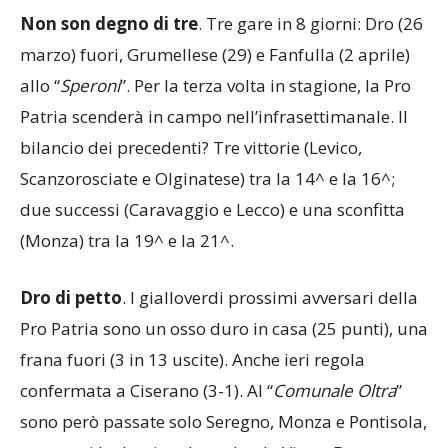
Non son degno di tre
. Tre gare in 8 giorni: Dro (26
marzo) fuori, Grumellese (29) e Fanfulla (2 aprile)
allo “
Speroni
”. Per la terza volta in stagione, la Pro
Patria scenderà in campo nell’infrasettimanale. Il
bilancio dei precedenti? Tre vittorie (Levico,
Scanzorosciate e Olginatese) tra la 14^ e la 16^;
due successi (Caravaggio e Lecco) e una sconfitta
(Monza) tra la 19^ e la 21^.
Dro
di
petto
. I gialloverdi prossimi avversari della
Pro Patria sono un osso duro in casa (25 punti), una
frana fuori (3 in 13 uscite). Anche ieri regola
confermata a Ciserano (3-1). Al “
Comunale
Oltra
”
sono però passate solo Seregno, Monza e Pontisola,