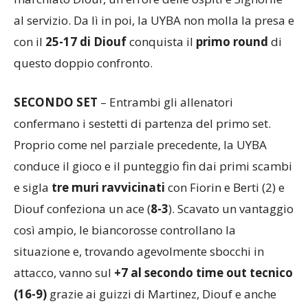
marchiato Diouf, un errore delle ospiti e Signorile
al servizio. Da lì in poi, la UYBA non molla la presa e
con il
25-17 di Diouf
conquista il
primo round
di
questo doppio confronto.
SECONDO SET
– Entrambi gli allenatori
confermano i sestetti di partenza del primo set.
Proprio come nel parziale precedente, la UYBA
conduce il gioco e il punteggio fin dai primi scambi
e sigla
tre muri ravvicinati
con Fiorin e Berti (2) e
Diouf confeziona un ace (
8-3
). Scavato un vantaggio
così ampio, le biancorosse controllano la
situazione e, trovando agevolmente sbocchi in
attacco, vanno sul
+7 al secondo time out tecnico
(16-9)
grazie ai guizzi di Martinez, Diouf e anche