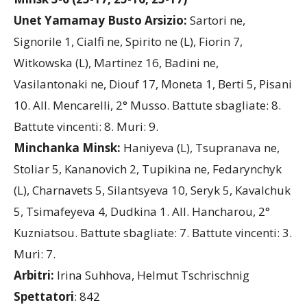
Minsk 3-0 (25-17, 25-16, 25-17)
Unet Yamamay Busto Arsizio:
Sartori ne,
Signorile 1, Cialfi ne, Spirito ne (L), Fiorin 7,
Witkowska (L), Martinez 16, Badini ne,
Vasilantonaki ne, Diouf 17, Moneta 1, Berti 5, Pisani
10. All. Mencarelli, 2° Musso. Battute sbagliate: 8.
Battute vincenti: 8. Muri: 9.
Minchanka Minsk:
Haniyeva (L), Tsupranava ne,
Stoliar 5, Kananovich 2, Tupikina ne, Fedarynchyk
(L), Charnavets 5, Silantsyeva 10, Seryk 5, Kavalchuk
5, Tsimafeyeva 4, Dudkina 1. All. Hancharou, 2°
Kuzniatsou. Battute sbagliate: 7. Battute vincenti: 3.
Muri: 7.
Arbitri:
Irina Suhhova, Helmut Tschrischnig