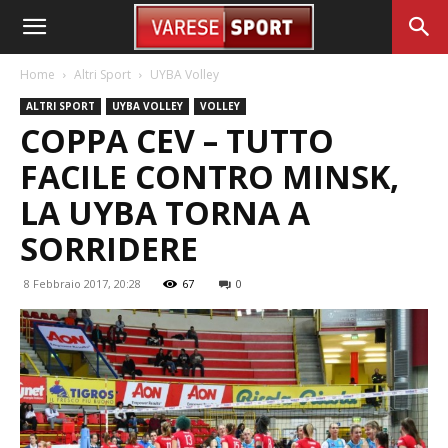
Home
Altri Sport
UYBA Volley
ALTRI SPORT
UYBA VOLLEY
VOLLEY
COPPA CEV – TUTTO
FACILE CONTRO MINSK,
LA UYBA TORNA A
SORRIDERE
8 Febbraio 2017, 20:28
67
0