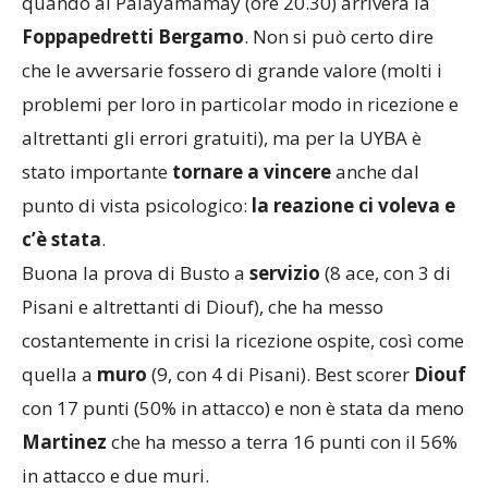
quando al Palayamamay (ore 20.30) arriverà la
Foppapedretti Bergamo
. Non si può certo dire
che le avversarie fossero di grande valore (molti i
problemi per loro in particolar modo in ricezione e
altrettanti gli errori gratuiti), ma per la UYBA è
stato importante
tornare a vincere
anche dal
punto di vista psicologico:
la reazione ci voleva e
c’è stata
.
Buona la prova di Busto a
servizio
(8 ace, con 3 di
Pisani e altrettanti di Diouf), che ha messo
costantemente in crisi la ricezione ospite, così come
quella a
muro
(9, con 4 di Pisani). Best scorer
Diouf
con 17 punti (50% in attacco) e non è stata da meno
Martinez
che ha messo a terra 16 punti con il 56%
in attacco e due muri.