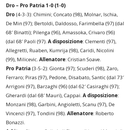
IL TABELLINO
Dro – Pro Patria 1-0 (1-0)
Dro
(4-3-3): Chimini; Concato (98), Molnar, Ischia,
De Min (97); Bertoldi, Daldosso, Farimbella (97) (dal
68′ Binatti); Pilenga (96), Amassoka, Crivaro (96)
(dal 68′ Paoli (97).
A
disposizione
: Clementi (97),
Allegretti, Ruaben, Kumrija (98), Caridi, Nicolini
(99), Milicevic.
Allenatore
: Cristian Soave.
Pro
Patria
(3-5-2): Gionta (97); Scuderi (98), Zaro,
Ferraro; Piras (97), Pedone, Disabato, Santic (dal 73′
Arrigoni (97), Barzaghi (96) (dal 62′ Casiraghi (97);
Gherardi (dal 68′ Mauri), Cappai.
A
disposizione
:
Monzani (98), Garbini, Angioletti, Scanu (97), De
Vincenzi (97), Tondini (98).
Allenatore
: Roberto
Bonazzi.