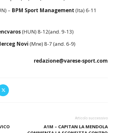
UN) –
BPM Sport Management
(Ita) 6-11
encvaros
(HUN) 8-12(and. 9-13)
Herceg Novi
(Mne) 8-7 (and. 6-9)
redazione@varese-sport.com
Articolo successivo
VICO
A1M – CAPITAN LA MENDOLA
COMMENTA LA SCONFITTA CONTRO