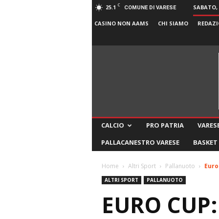
C
25.1
SABATO, 
COMUNE DI VARESE
CASINO NON AAMS
CHI SIAMO
REDAZI
CALCIO
PRO PATRIA
VARESE
PALLACANESTRO VARESE
BASKET
Home
Altri Sport
Pallanuoto
Euro
ALTRI SPORT
PALLANUOTO
EURO CUP: