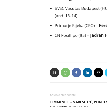
BVSC Vasutas Budapest (H
(and. 13-14)
Primorje Rijeka (CRO) –
Fer
CN Posillipo (Ita) –
Jadran 
Articolo precedente
FEMMINILE – VARESE C’È, PONTE
NO. BIANCOROSSE OK