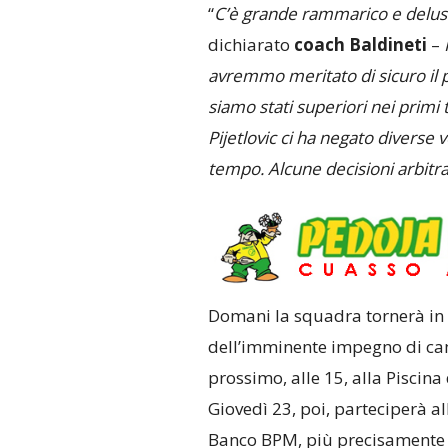
“
C’è grande rammarico e delusi
dichiarato
coach Baldineti
–
avremmo meritato di sicuro il p
siamo stati superiori nei primi 
Pijetlovic ci ha negato diverse v
tempo. Alcune decisioni arbitra
Domani la squadra tornerà in I
dell’imminente impegno di c
prossimo, alle 15, alla Piscina 
Giovedì 23, poi, parteciperà al
Banco BPM, più precisamente ne