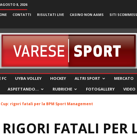
AGOSTO 8, 2026
ONE
CONTATTI
RISULTATI LIVE
CASINO NON AAMS
SITI SCOMMES
VareseSport
 FC
UYBA VOLLEY
HOCKEY
ALTRI SPORT
MERCATO
ASPETTANDO…
RUBRICHE
FOTOGALLERY
VIDEO
 Cup: rigori fatali per la BPM Sport Management
 RIGORI FATALI PER 