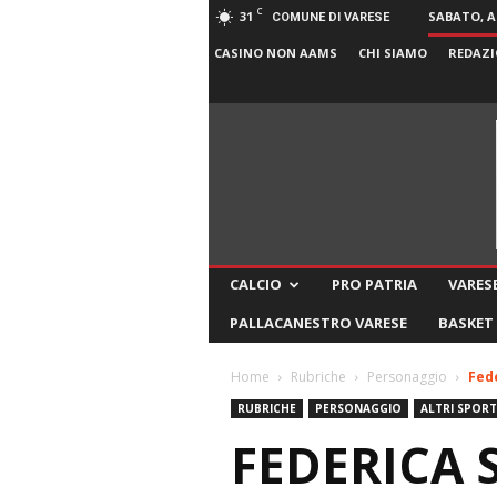
C
31
SABATO, A
COMUNE DI VARESE
CASINO NON AAMS
CHI SIAMO
REDAZI
CALCIO
PRO PATRIA
VARESE
PALLACANESTRO VARESE
BASKET
Home
Rubriche
Personaggio
Fede
RUBRICHE
PERSONAGGIO
ALTRI SPORT
FEDERICA 