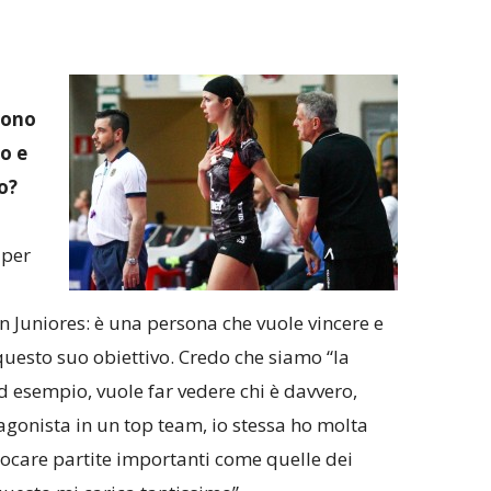
sono
o e
o?
 per
Juniores: è una persona che vuole vincere e
 questo suo obiettivo. Credo che siamo “la
d esempio, vuole far vedere chi è davvero,
agonista in un top team, io stessa ho molta
 giocare partite importanti come quelle dei