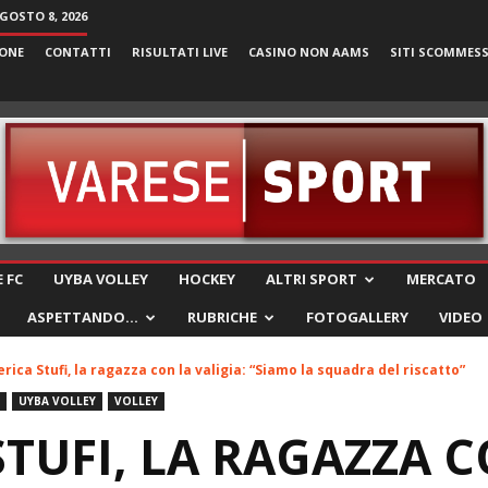
GOSTO 8, 2026
ONE
CONTATTI
RISULTATI LIVE
CASINO NON AAMS
SITI SCOMMES
VareseSport
 FC
UYBA VOLLEY
HOCKEY
ALTRI SPORT
MERCATO
ASPETTANDO…
RUBRICHE
FOTOGALLERY
VIDEO
rica Stufi, la ragazza con la valigia: “Siamo la squadra del riscatto”
UYBA VOLLEY
VOLLEY
STUFI, LA RAGAZZA 