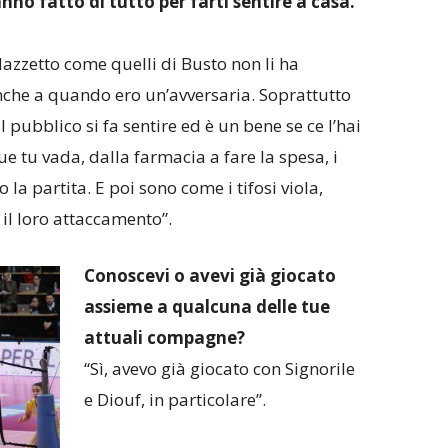
anno fatto di tutto per farti sentire a casa.
lazzetto come quelli di Busto non li ha
che a quando ero un’avversaria. Soprattutto
l pubblico si fa sentire ed è un bene se ce l’hai
ue tu vada, dalla farmacia a fare la spesa, i
la partita. E poi sono come i tifosi viola,
 il loro attaccamento”.
Conoscevi o avevi già giocato
assieme a qualcuna delle tue
attuali compagne?
“Sì, avevo già giocato con Signorile
e Diouf, in particolare”.