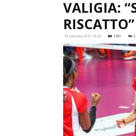
VALIGIA: 
RISCATTO”
19 Gennaio 2017, 10:22
1721
0