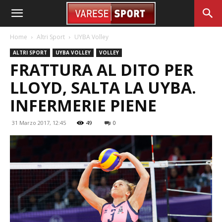
Home
Altri Sport
UYBA Volley
ALTRI SPORT
UYBA VOLLEY
VOLLEY
FRATTURA AL DITO PER
LLOYD, SALTA LA UYBA.
INFERMERIE PIENE
31 Marzo 2017, 12:45
49
0