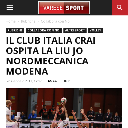
Home
Rubriche
Collabora con Noi
RUBRICHE
COLLABORA CON NOI
ALTRI SPORT
VOLLEY
IL CLUB ITALIA CRAI
OSPITA LA LIU JO
NORDMECCANICA
MODENA
20 Gennaio 2017, 17:07
64
0