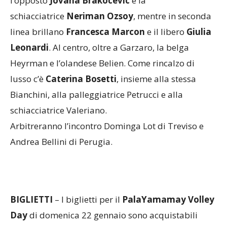
Garzaro
; i terminali offensivi della squadra sono
l’opposto
Jovana Brakocevic
e la
schiacciatrice
Neriman Ozsoy
, mentre in seconda
linea brillano
Francesca Marcon
e il libero
Giulia
Leonardi
. Al centro, oltre a Garzaro, la belga
Heyrman e l’olandese Belien. Come rincalzo di
lusso c’è
Caterina Bosetti
, insieme alla stessa
Bianchini, alla palleggiatrice Petrucci e alla
schiacciatrice Valeriano.
Arbitreranno l’incontro Dominga Lot di Treviso e
Andrea Bellini di Perugia.