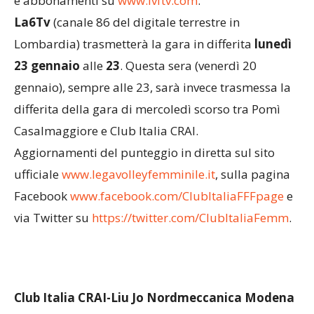
12,95 € al mese o 59,95 € per l’intera stagione. Info
e abbonamenti su
www.lvftv.com
.
La6Tv
(canale 86 del digitale terrestre in
Lombardia) trasmetterà la gara in differita
lunedì
23 gennaio
alle
23
. Questa sera (venerdì 20
gennaio), sempre alle 23, sarà invece trasmessa la
differita della gara di mercoledì scorso tra Pomì
Casalmaggiore e Club Italia CRAI.
Aggiornamenti del punteggio in diretta sul sito
ufficiale
www.legavolleyfemminile.it
, sulla pagina
Facebook
www.facebook.com/ClubItaliaFFF
page
e
via Twitter su
https://twitter.com/ClubItalia
Femm
.