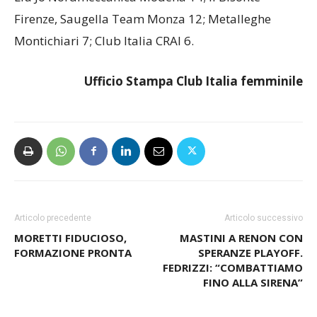
Savino Del Bene Scandicci 20; Sudtirol Bolzano 15;
Liu Jo Nordmeccanica Modena 14; Il Bisonte
Firenze, Saugella Team Monza 12; Metalleghe
Montichiari 7; Club Italia CRAI 6.
Ufficio Stampa Club Italia femminile
Articolo precedente
Articolo successivo
MORETTI FIDUCIOSO,
MASTINI A RENON CON
FORMAZIONE PRONTA
SPERANZE PLAYOFF.
FEDRIZZI: “COMBATTIAMO