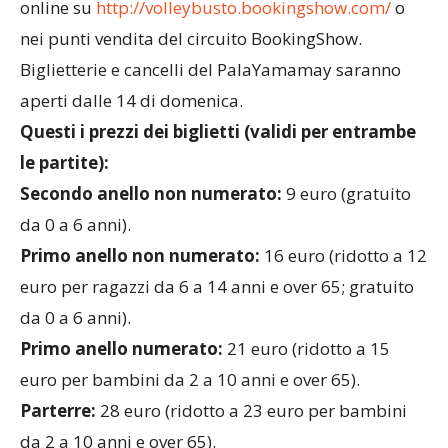
BIGLIETTI
– I biglietti per il
PalaYamamay Volley
Day
di domenica 22 gennaio sono acquistabili
online su
http://volleybusto.bookings
how.com/
o
nei punti vendita del circuito BookingShow.
Biglietterie e cancelli del PalaYamamay saranno
aperti dalle 14 di domenica.
Questi i prezzi dei biglietti (validi per entrambe
le partite):
Secondo anello non numerato:
9 euro (gratuito
da 0 a 6 anni).
Primo anello non numerato:
16 euro (ridotto a 12
euro per ragazzi da 6 a 14 anni e over 65; gratuito
da 0 a 6 anni).
Primo anello numerato:
21 euro (ridotto a 15
euro per bambini da 2 a 10 anni e over 65).