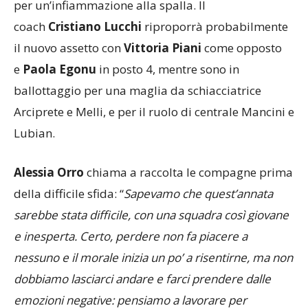
presenterà ancora senza il capitano
Elena
Perinelli
, una delle ex dell’incontro, ferma ai box
per un’infiammazione alla spalla. Il
coach
Cristiano Lucchi
riproporrà probabilmente
il nuovo assetto con
Vittoria Piani
come opposto
e
Paola Egonu
in posto 4, mentre sono in
ballottaggio per una maglia da schiacciatrice
Arciprete e Melli, e per il ruolo di centrale Mancini e
Lubian.
Alessia Orro
chiama a raccolta le compagne prima
della difficile sfida: “
Sapevamo che quest’annata
sarebbe stata difficile, con una squadra così giovane
e inesperta. Certo, perdere non fa piacere a
nessuno e il morale inizia un po’ a risentirne, ma non