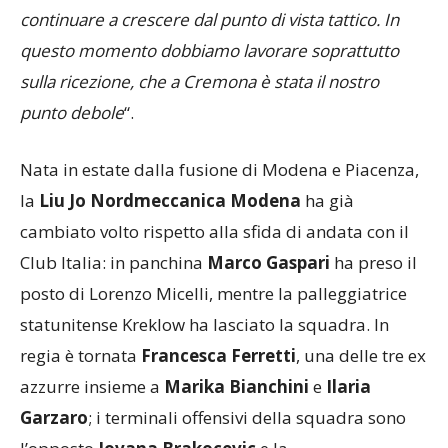
dobbiamo lasciarci andare e farci prendere dalle
emozioni negative: pensiamo a lavorare per
continuare a crescere dal punto di vista tattico. In
questo momento dobbiamo lavorare soprattutto
sulla ricezione, che a Cremona è stata il nostro
punto debole
“.
Nata in estate dalla fusione di Modena e Piacenza,
la
Liu Jo Nordmeccanica Modena
ha già
cambiato volto rispetto alla sfida di andata con il
Club Italia: in panchina
Marco Gaspari
ha preso il
posto di Lorenzo Micelli, mentre la palleggiatrice
statunitense Kreklow ha lasciato la squadra. In
regia è tornata
Francesca Ferretti
, una delle tre ex
azzurre insieme a
Marika Bianchini
e
Ilaria