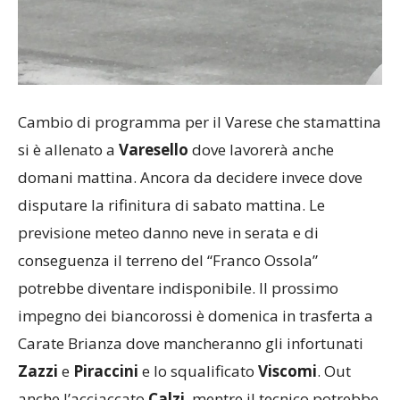
Cambio di programma per il Varese che stamattina
si è allenato a
Varesello
dove lavorerà anche
domani mattina. Ancora da decidere invece dove
disputare la rifinitura di sabato mattina. Le
previsione meteo danno neve in serata e di
conseguenza il terreno del “Franco Ossola”
potrebbe diventare indisponibile. Il prossimo
impegno dei biancorossi è domenica in trasferta a
Carate Brianza dove mancheranno gli infortunati
Zazzi
e
Piraccini
e lo squalificato
Viscomi
. Out
anche l’acciaccato
Calzi
, mentre il tecnico potrebbe