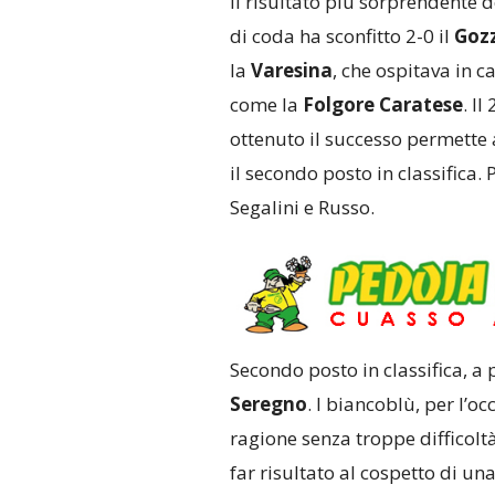
Il risultato più sorprendente 
di coda ha sconfitto 2-0 il
Goz
la
Varesina
, che ospitava in c
come la
Folgore Caratese
. I
ottenuto il successo permette a
il secondo posto in classifica. 
Segalini e Russo.
Secondo posto in classifica, a 
Seregno
. I biancoblù, per l’o
ragione senza troppe difficolt
far risultato al cospetto di un