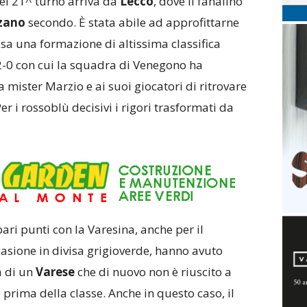
del 21^ turno arriva da
Lecco
, dove il fanalino
zano
secondo. È stata abile ad approfittarne
asa una formazione di altissima classifica
l 2-0 con cui la squadra di Venegono ha
 mister Marzio e ai suoi giocatori di ritrovare
Per i rossoblù decisivi i rigori trasformati da
pari punti con la Varesina, anche per il
ccasione in divisa grigioverde, hanno avuto
à di un
Varese
che di nuovo non è riuscito a
a prima della classe. Anche in questo caso, il