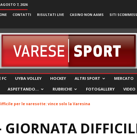
 AGOSTO 7, 2026
ONE
CONTATTI
RISULTATI LIVE
CASINO NON AAMS
SITI SCOMMES
VareseSport
 FC
UYBA VOLLEY
HOCKEY
ALTRI SPORT
MERCATO
ASPETTANDO…
RUBRICHE
FOTOGALLERY
VIDEO
ifficile per le varesotte: vince solo la Varesina
 GIORNATA DIFFICIL