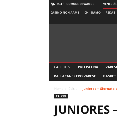
C
25.3
VENERDÌ,
COMUNE DI VARESE
CASINO NON AAMS
CHI SIAMO
REDAZI
CALCIO
PRO PATRIA
VARESE
PALLACANESTRO VARESE
BASKET
Home
Calcio
Juniores – Giornata d
CALCIO
JUNIORES –