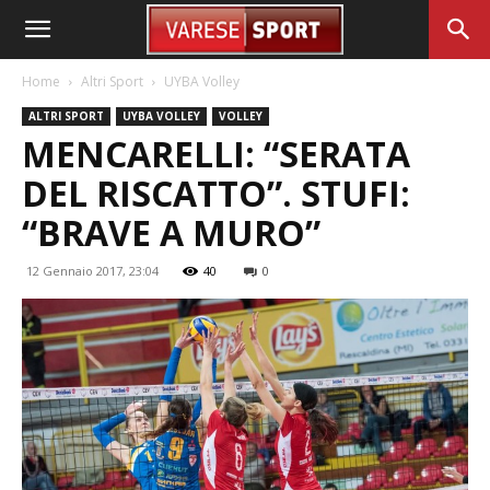
Home
Altri Sport
UYBA Volley
ALTRI SPORT
UYBA VOLLEY
VOLLEY
MENCARELLI: “SERATA
DEL RISCATTO”. STUFI:
“BRAVE A MURO”
12 Gennaio 2017, 23:04
40
0