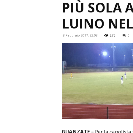
PIÙ SOLA 
LUINO NE
8 Febbraio 2017, 23:08
275
0
GUANZATE –
Per la capolista