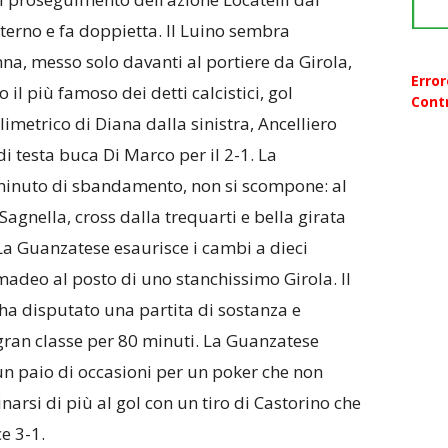
interno e fa doppietta. Il Luino sembra
nna, messo solo davanti al portiere da Girola,
Erro
 il più famoso dei detti calcistici, gol
Contr
limetrico di Diana dalla sinistra, Ancelliero
i testa buca Di Marco per il 2-1. La
minuto di sbandamento, non si scompone: al
Sagnella, cross dalla trequarti e bella girata
 La Guanzatese esaurisce i cambi a dieci
madeo al posto di uno stanchissimo Girola. Il
ha disputato una partita di sostanza e
gran classe per 80 minuti. La Guanzatese
n paio di occasioni per un poker che non
cinarsi di più al gol con un tiro di Castorino che
e 3-1.