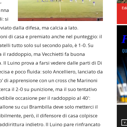
,
anna
i: si
viato dalla difesa, ma calcia a lato.
ni di casa e premiato anche nel punteggio: il
atelli tutto solo sul secondo palo, è 1-0. Su
ra il raddoppio, ma Vecchietti fa buona
 Il Luino prova a farsi vedere dalle parti di Di
sa e poco fluida: solo Ancelliero, lanciato da
 po’ di apprensione con un cross che Marinoni
erca il 2-0 su punizione, ma il suo tentativo
redibile occasione per il raddoppio al 40′:
lone su cui Brambilla deve solo metterci il
ibilmente, però, il difensore di casa colpisce
addirittura indietro. Il Luino pare rinfrancato