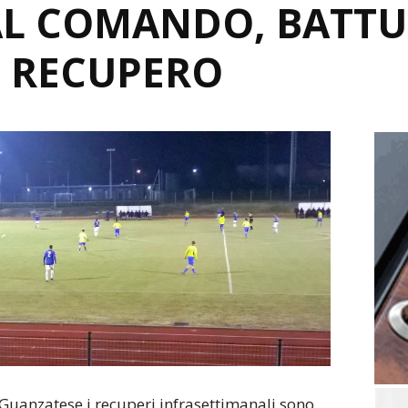
AL COMANDO, BATTU
L RECUPERO
 Guanzatese i recuperi infrasettimanali sono