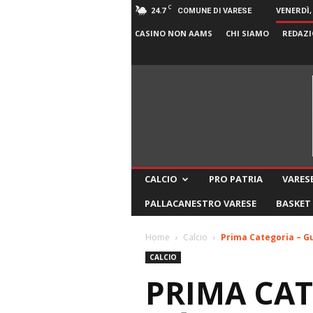
C
24.7
VENERDÌ,
COMUNE DI VARESE
CASINO NON AAMS
CHI SIAMO
REDAZI
CALCIO
PRO PATRIA
VARESE
PALLACANESTRO VARESE
BASKET
Home
Calcio
Prima Categoria – Gu
CALCIO
PRIMA CAT