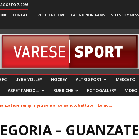
 AGOSTO 7, 2026
ONE
CONTATTI
RISULTATI LIVE
CASINO NON AAMS
SITI SCOMMES
VareseSport
 FC
UYBA VOLLEY
HOCKEY
ALTRI SPORT
MERCATO
ASPETTANDO…
RUBRICHE
FOTOGALLERY
VIDEO
anzatese sempre più sola al comando, battuto il Luino...
EGORIA – GUANZATE