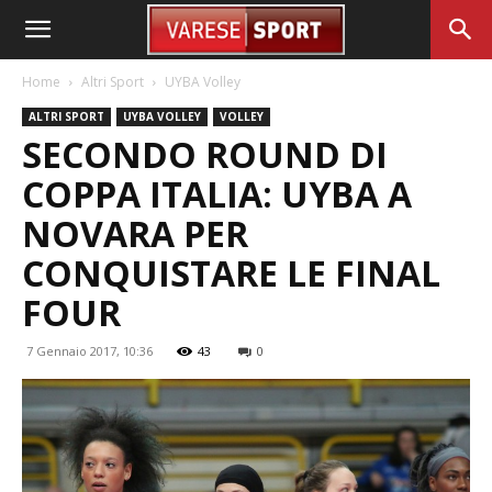
Home
Altri Sport
UYBA Volley
ALTRI SPORT
UYBA VOLLEY
VOLLEY
SECONDO ROUND DI
COPPA ITALIA: UYBA A
NOVARA PER
CONQUISTARE LE FINAL
FOUR
7 Gennaio 2017, 10:36
43
0