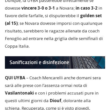
Dunque, la UYBA passerebbe direttamente se
dovesse
vincere 3-0 o 3-1
a Novara;
in caso 3-2
in
favore delle farfalle, si disputerebbe il
golden set
(al 15)
; se Novara dovesse imporsi con qualunque
risultato, sarebbero le ragazze allenate da coach
Fenoglio ad entrare nella griglia delle semifinali di
Coppa Italia.
QUI UYBA
– Coach Mencarelli anche domani sera
sarà alle prese con l’assenza ormai nota di
Vasilantonaki
e con i problemi accusati pure in
questi ultimi giorni da
Diouf
, dolorante alla
schiena. Recuperata, come si è visto giovedì,