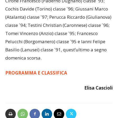
Nel mercato invernale la squadra ha tesserato:
Cirone Francesco (Paderno Dugnano) classe ´93;
Cochis Davide (Torino) classe ´96; Giussani Marco
(Atalanta) classe ´97; Perucca Riccardo (Giulianova)
classe ´94; Testini Christian (Caronnese) classe ´96;
Tomei Vincenzo (Anzio) classe ´95; Francesco
Pelucchi (Borgomanero) classe ´95 e Ianni Felipe
Basilio (Lanusei) classe ´91, quest’ultimo a segno
domenica scorsa.
PROGRAMMA E CLASSIFICA
Elisa Cascioli