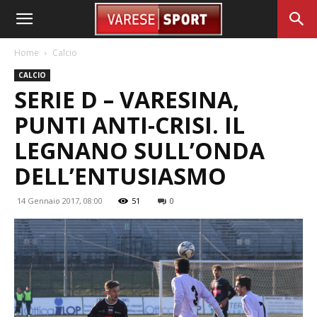
Home
Calcio
CALCIO
SERIE D – VARESINA,
PUNTI ANTI-CRISI. IL
LEGNANO SULL’ONDA
DELL’ENTUSIASMO
14 Gennaio 2017, 08:00
51
0