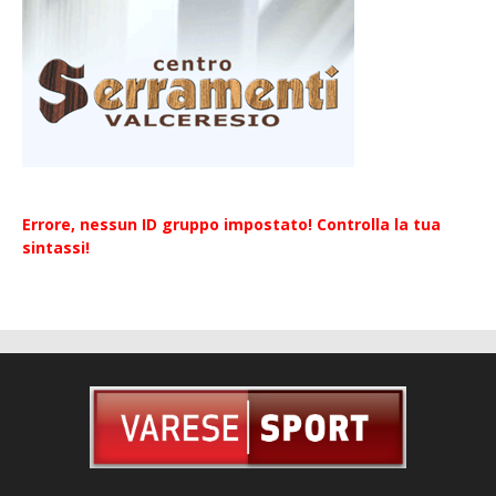
Errore, nessun ID gruppo impostato! Controlla la tua
sintassi!