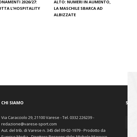
NAMENTI 2026/27:
ALTO: NUMERI IN AUMENTO,
TTA L’HOSPITALITY
LA MASCHILE SBARCA AD
S
ALBIZZATE
CHI SIAMO
SEGU
Via Caracciolo 29, 21100 Varese - Tel. 0332 226239 -
redazione@varese-sport.com
Aut. del trib. di Varese n. 345 del 09-02-1979 - Prodotto da
Sunrise Media - Direttore Responsabile: Michele Marocco -