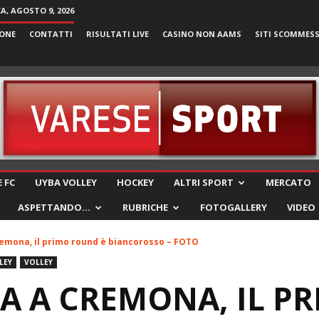
, AGOSTO 9, 2026
ONE
CONTATTI
RISULTATI LIVE
CASINO NON AAMS
SITI SCOMMES
VareseSport
 FC
UYBA VOLLEY
HOCKEY
ALTRI SPORT
MERCATO
ASPETTANDO…
RUBRICHE
FOTOGALLERY
VIDEO
emona, il primo round è biancorosso – FOTO
LEY
VOLLEY
A A CREMONA, IL P