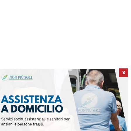
X
ICI