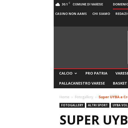
C
30.1
DOMENICA
COMUNE DI VARESE
CASINO NON AAMS
CHI SIAMO
REDAZI
CALCIO
PRO PATRIA
VARESE
PALLACANESTRO VARESE
BASKET
Home
Fotogallery
Super UYBA a Cr
FOTOGALLERY
ALTRI SPORT
UYBA VOL
SUPER UYB