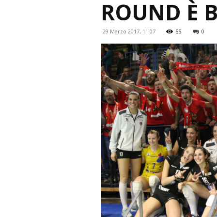
ROUND È 
29 Marzo 2017, 11:07
55
0