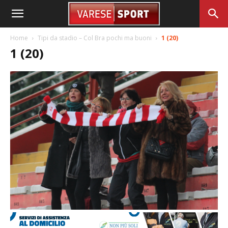
Home
Tipi da stadio – Col Bra pochi ma buoni
1 (20)
1 (20)