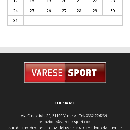
17
18
19
20
21
22
23
24
25
26
27
28
29
30
31
CHI SIAMO
Via Caracciolo 29, 21100 Varese - Tel. 0332 226239 -
redazione@varese-sport.com
Aut. del trib. di Varese n. 345 del 09-02-1979 - Prodotto da Sunrise