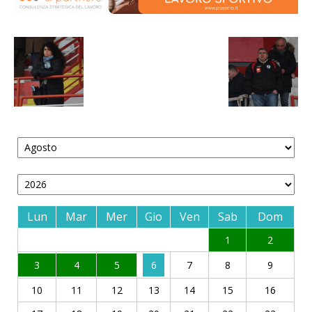
Lun
Mar
Mer
Gio
Ven
Sab
Dom
1
2
3
4
5
6
7
8
9
10
11
12
13
14
15
16