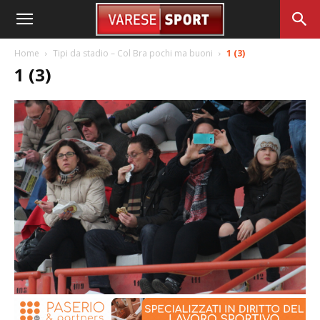
Home
Tipi da stadio – Col Bra pochi ma buoni
1 (3)
1 (3)