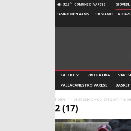
C
32.3
GIOVEDÌ,
COMUNE DI VARESE
CASINO NON AAMS
CHI SIAMO
REDAZI
CALCIO
PRO PATRIA
VARESE
PALLACANESTRO VARESE
BASKET
Home
Tipi da stadio – Col Bra pochi ma b
2 (17)