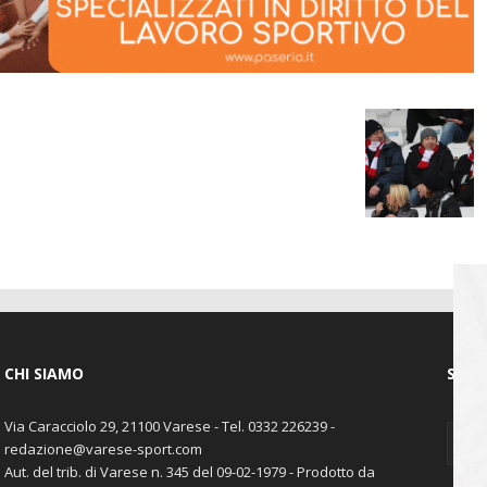
CHI SIAMO
SEGU
Via Caracciolo 29, 21100 Varese - Tel. 0332 226239 -
redazione@varese-sport.com
Aut. del trib. di Varese n. 345 del 09-02-1979 - Prodotto da