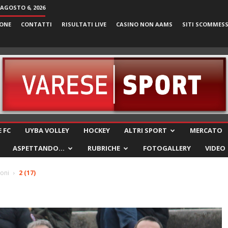
 AGOSTO 6, 2026
ONE
CONTATTI
RISULTATI LIVE
CASINO NON AAMS
SITI SCOMMES
VareseSport
 FC
UYBA VOLLEY
HOCKEY
ALTRI SPORT
MERCATO
ASPETTANDO…
RUBRICHE
FOTOGALLERY
VIDEO
uoni
2 (17)