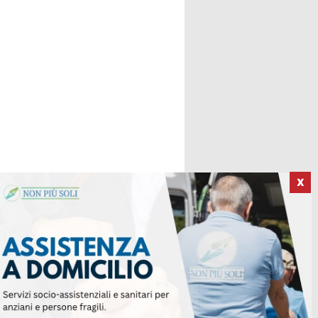
X
ICI