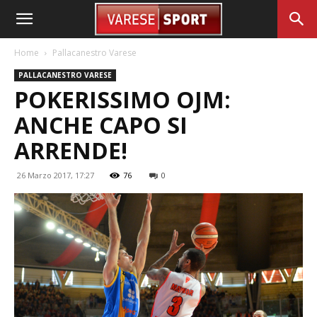
Home
Pallacanestro Varese
PALLACANESTRO VARESE
POKERISSIMO OJM:
ANCHE CAPO SI
ARRENDE!
26 Marzo 2017, 17:27
76
0