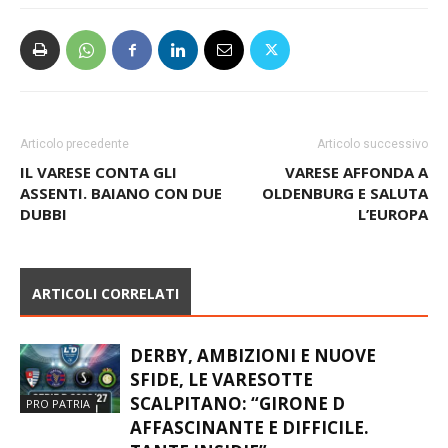
Articolo precedente
Articolo successivo
IL VARESE CONTA GLI
VARESE AFFONDA A
ASSENTI. BAIANO CON DUE
OLDENBURG E SALUTA
DUBBI
L’EUROPA
ARTICOLI CORRELATI
DERBY, AMBIZIONI E NUOVE
SFIDE, LE VARESOTTE
SCALPITANO: “GIRONE D
PRO PATRIA
AFFASCINANTE E DIFFICILE.