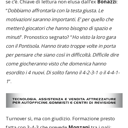
se c’è. Chiave di lettura non elusa dall’ex
Bonazzi
:
“
Dobbiamo affrontarla con la testa giusta. Le
motivazioni saranno importanti. E’ per quello che
metterò giocatori che hanno bisogno di spazio e
minuti
”. Pronostico segnato? “
Ho visto la loro gara
con il Pontisola. Hanno tirato troppe volte in porta
per pensare che siano così in difficoltà. Difficile dire
come giocheranno visto che domenica hanno
esordito i 4 nuovi. Di solito fanno il 4-2-3-1 o il 4-4-1-
1
”.
Turnover sì, ma con giudizio. Formazione presto
fatta con 3-4-3 che prevede
Monzani
tra i pali;