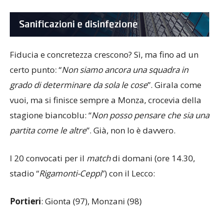
Fiducia e concretezza crescono? Sì, ma fino ad un
certo punto: “
Non siamo ancora una squadra in
grado di determinare da sola le cose
”.
Girala come
vuoi, ma si finisce sempre a Monza, crocevia della
stagione biancoblu: “
Non posso pensare che sia una
partita come le altre
”. Già, non lo è davvero.
I 20 convocati per il
match
di domani (ore 14.30,
stadio “
Rigamonti-Ceppi
”) con il Lecco:
Portieri
: Gionta (97), Monzani (98)