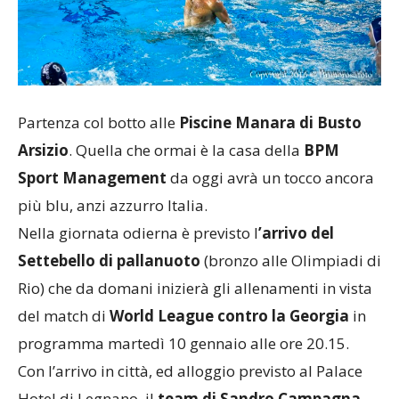
Partenza col botto alle
Piscine Manara di Busto
Arsizio
. Quella che ormai è la casa della
BPM
Sport Management
da oggi avrà un tocco ancora
più blu, anzi azzurro Italia.
Nella giornata odierna è previsto l
’arrivo del
Settebello di pallanuoto
(bronzo alle Olimpiadi di
Rio) che da domani inizierà gli allenamenti in vista
del match di
World League contro la Georgia
in
programma martedì 10 gennaio alle ore 20.15.
Con l’arrivo in città, ed alloggio previsto al Palace
Hotel di Legnano, il
team di Sandro Campagna