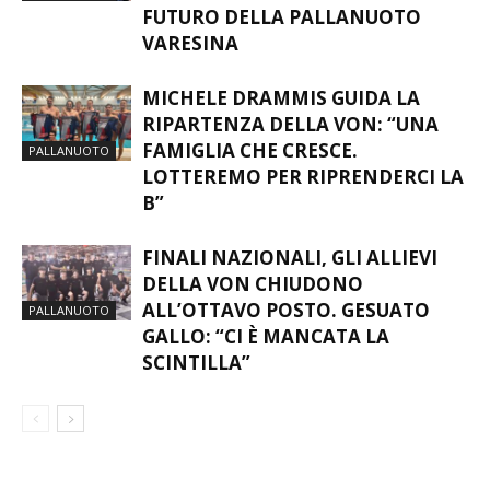
FEDELTÀ: GIÀ OTTO CONFERME
PER COSTRUIRE IL PRESENTE E IL
PALLANUOTO
FUTURO DELLA PALLANUOTO
VARESINA
MICHELE DRAMMIS GUIDA LA
RIPARTENZA DELLA VON: “UNA
FAMIGLIA CHE CRESCE.
PALLANUOTO
LOTTEREMO PER RIPRENDERCI LA
B”
FINALI NAZIONALI, GLI ALLIEVI
DELLA VON CHIUDONO
ALL’OTTAVO POSTO. GESUATO
PALLANUOTO
GALLO: “CI È MANCATA LA
SCINTILLA”