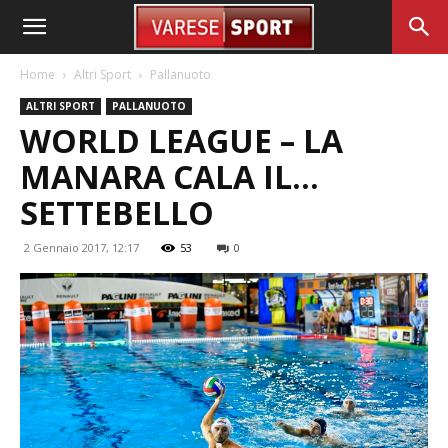
Home
Altri Sport
Pallanuoto
ALTRI SPORT
PALLANUOTO
WORLD LEAGUE – LA
MANARA CALA IL…
SETTEBELLO
2 Gennaio 2017, 12:17
53
0