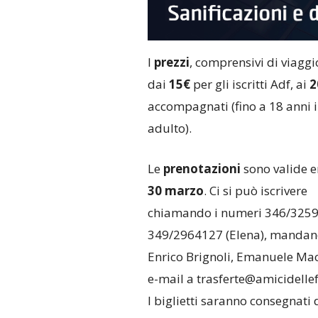
I
prezzi
, comprensivi di viaggio
dai
15€
per gli iscritti Adf, ai
2
accompagnati (fino a 18 anni 
adulto).
Le
prenotazioni
sono valide e
30 marzo
. Ci si può iscrivere
chiamando i numeri 346/3259
349/2964127 (Elena), mandan
Enrico Brignoli, Emanuele Ma
e-mail a trasferte@amicidellef
I biglietti saranno consegnati