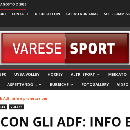
 AGOSTO 7, 2026
ONE
CONTATTI
RISULTATI LIVE
CASINO NON AAMS
SITI SCOMMES
VareseSport
 FC
UYBA VOLLEY
HOCKEY
ALTRI SPORT
MERCATO
ASPETTANDO…
RUBRICHE
FOTOGALLERY
VIDEO
i Adf: info e prenotazioni
LEY
VOLLEY
CON GLI ADF: INFO 