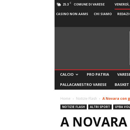
C
25.3
VENERDÌ,
COMUNE DI VARESE
CASINO NON AAMS
CHI SIAMO
REDAZI
CALCIO
PRO PATRIA
VARESE
PALLACANESTRO VARESE
BASKET
Home
Notizie Flash
A Novara con gl
NOTIZIE FLASH
ALTRI SPORT
UYBA VOL
A NOVARA 