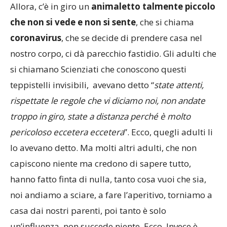
Allora, c’è in giro un
animaletto talmente piccolo
che non si vede e non si sente
, che si chiama
coronavirus
, che se decide di prendere casa nel
nostro corpo, ci dà parecchio fastidio. Gli adulti che
si chiamano Scienziati che conoscono questi
teppistelli invisibili, avevano detto “
state attenti,
rispettate le regole che vi diciamo noi, non andate
troppo in giro, state a distanza perché è molto
pericoloso eccetera eccetera
”. Ecco, quegli adulti li
lo avevano detto. Ma molti altri adulti, che non
capiscono niente ma credono di sapere tutto,
hanno fatto finta di nulla, tanto cosa vuoi che sia,
noi andiamo a sciare, a fare l’aperitivo, torniamo a
casa dai nostri parenti, poi tanto è solo
un’influenza, non succede niente. Ecco. Invece è