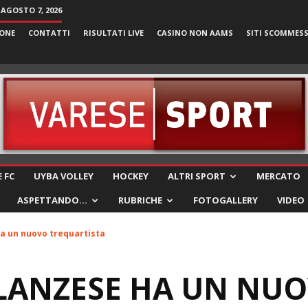
 AGOSTO 7, 2026
ONE
CONTATTI
RISULTATI LIVE
CASINO NON AAMS
SITI SCOMMES
VareseSport
 FC
UYBA VOLLEY
HOCKEY
ALTRI SPORT
MERCATO
ASPETTANDO…
RUBRICHE
FOTOGALLERY
VIDEO
a un nuovo trequartista
LLANZESE HA UN NU