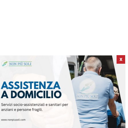
X
ICI