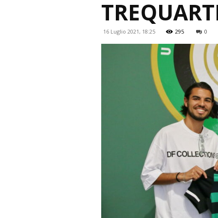
TREQUART
16 Luglio 2021, 18:25
295
0