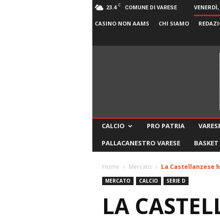
C
23.4
VENERDÌ,
COMUNE DI VARESE
CASINO NON AAMS
CHI SIAMO
REDAZI
CALCIO
PRO PATRIA
VARESE
PALLACANESTRO VARESE
BASKET
Home
Mercato
La Castellanzese h
MERCATO
CALCIO
SERIE D
LA CASTE