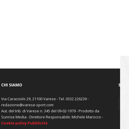
CHI SIAMO
SEGU
Via Caracciolo 29, 21100 Varese - Tel. 0332 226239 -
redazione@varese-sport.com
Aut. del trib. di Varese n. 345 del 09-02-1979 - Prodotto da
Sunrise Media - Direttore Responsabile: Michele Marocco -
Cookie policy
Pubblicità