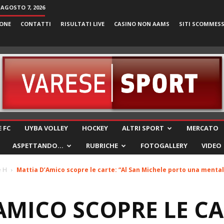
 AGOSTO 7, 2026
ONE
CONTATTI
RISULTATI LIVE
CASINO NON AAMS
SITI SCOMMES
VareseSport
 FC
UYBA VOLLEY
HOCKEY
ALTRI SPORT
MERCATO
ASPETTANDO…
RUBRICHE
FOTOGALLERY
VIDEO
e H
Mattia D’Amico scopre le carte: “Al San Michele porto una mentali
AMICO SCOPRE LE CA