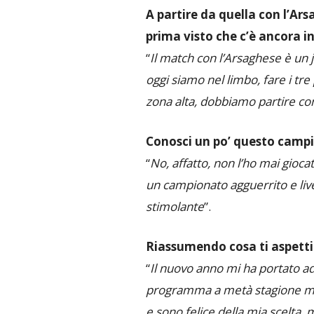
A partire da quella con l’Ar
prima visto che c’è ancora i
“
Il match con l’Arsaghese è un 
oggi siamo nel limbo, fare i tre
zona alta, dobbiamo partire con
Conosci un po’ questo campio
“
No, affatto, non l’ho mai gioca
un campionato agguerrito e livel
stimolante
”.
Riassumendo cosa ti aspetti
“
Il nuovo anno mi ha portato 
programma a metà stagione ma è
e sono felice della mia scelta, 