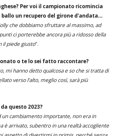
saghese? Per voi il campionato ricomincia
n ballo un recupero del girone d’andata…
jolly che dobbiamo sfruttare al massimo, ad
 punti ci porterebbe ancora più a ridosso della
 il piede giusto
”.
nato o te lo sei fatto raccontare?
to, mi hanno detto qualcosa e so che si tratta di
lato verso l’alto, meglio così, sarà più
 da questo 2023?
ad un cambiamento importante, non era in
 arrivato, subentro in una realtà accogliente
mi aspetto di divertirmi in primis, perché senza