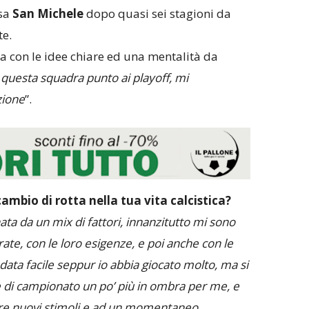
asa
San Michele
dopo quasi sei stagioni da
te.
a con le idee chiare ed una mentalità da
questa squadra punto ai playoff, mi
zione
”.
mbio di rotta nella tua vita calcistica?
ata da un mix di fattori, innanzitutto mi sono
ate, con le loro esigenze, e poi anche con le
data facile seppur io abbia giocato molto, ma si
 di campionato un po’ più in ombra per me, e
vere nuovi stimoli e ad un momentaneo