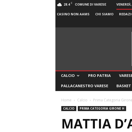
C
28.4
VENERDÌ,
COMUNE DI VARESE
CASINO NON AAMS
CHI SIAMO
REDAZI
CALCIO
PRO PATRIA
VARESE
PALLACANESTRO VARESE
BASKET
Home
Calcio
Prima Categoria Giron
CALCIO
PRIMA CATEGORIA GIRONE H
MATTIA D’