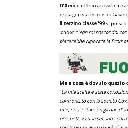
D’Amico
ultimo arrivato in c
protagonista in quel di Gavira
Il terzino classe ’99
si present
leader: “
Non mi nascondo, con 
piacerebbe rigiocare la Promo
Ma a cosa è dovuto questo ca
“
La mia scelta è stata condizion
confrontato con la società Gavir
mie, non è stato un girone d’an
prospettava una seconda parte
così insieme alla volontà di a