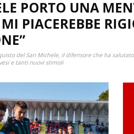
ELE PORTO UNA MEN
 MI PIACEREBBE RIG
NE”
quisto del San Michele, il difensore che ha salutat
si e tanti nuovi stimoli