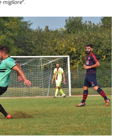
e migliore
”.