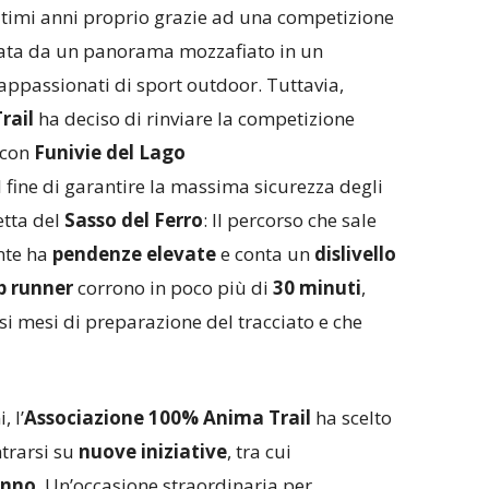
ltimi anni proprio grazie ad una competizione
zzata da un panorama mozzafiato in un
i appassionati di sport outdoor. Tuttavia,
rail
ha deciso di rinviare la competizione
 con
Funivie del Lago
al fine di garantire la massima sicurezza degli
etta del
Sasso del Ferro
: Il percorso che sale
nte ha
pendenze elevate
e conta un
dislivello
p runner
corrono in poco più di
30 minuti
,
si mesi di preparazione del tracciato e che
 l’
Associazione 100% Anima Trail
ha scelto
ntrarsi su
nuove iniziative
, tra cui
unno
. Un’occasione straordinaria per