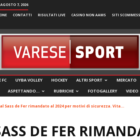
 AGOSTO 7, 2026
ONE
CONTATTI
RISULTATI LIVE
CASINO NON AAMS
SITI SCOMMES
VareseSport
 FC
UYBA VOLLEY
HOCKEY
ALTRI SPORT
MERCATO
ASPETTANDO…
RUBRICHE
FOTOGALLERY
VIDEO
al Sass de Fer rimandato al 2024 per motivi di sicurezza. Vita...
SASS DE FER RIMAND