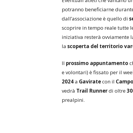
Eventuali atleti che vantano un
potranno beneficiarne durante 
dall’associazione è quello di
s
scoprire in tempo reale tutte l
iniziativa resterà ovviamente 
la
scoperta del territorio va
Il
prossimo appuntamento
ch
e volontari) è fissato per il we
2024
a
Gavirate
con il
Campo d
vedrà
Trail Runner
di oltre
30
prealpini.