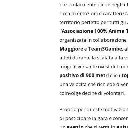
particolarmente piede negli u
ricca di emozioni e caratteri
territorio perfetto per tutti gl
l’
Associazione 100% Anima T
organizzata in collaborazione
Maggiore
e
Team3Gambe
, 
atleti durante la scalata alla v
lungo il versante ovest del mo
positivo di 900 metri
che i
to
una velocità che richiede diver
coinvolge decine di volontari.
Proprio per queste motivazioni,
di posticipare la gara e conce
un
evento
che si terrà in
aut