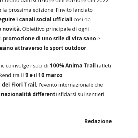
 credito dall’iscrizione dell’edizione del 2022
la prossima edizione: l’invito lanciato
eguire i canali social
ufficiali
così da
e
novità
. Obiettivo principale di ogni
la
promozione di uno stile di vita sano
e
resino attraverso lo sport outdoor
.
e coinvolge i soci di
100% Anima Trail
(atleti
ekend tra il
9 e il 10 marzo
ei Fiori Trail
, l’evento internazionale che
 nazionalità differenti
sfidarsi sui sentieri
Redazione