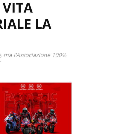
 VITA
IALE LA
no, ma l'Associazione 100%
r