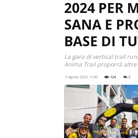
2024 PER M
SANA E PR
BASE DI T
La gara di vertical trail r
Anima Trail proporrà altre 
3 Agosto 2023, 11:00
124
0