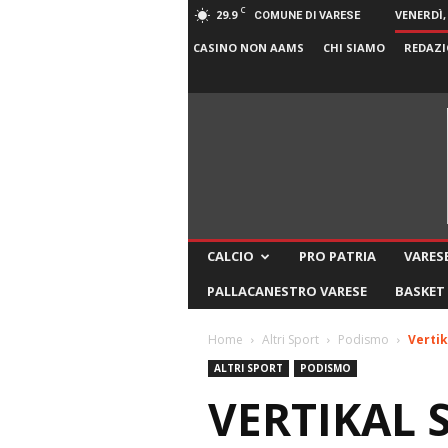
C
29.9
VENERDÌ,
COMUNE DI VARESE
CASINO NON AAMS
CHI SIAMO
REDAZI
CALCIO
PRO PATRIA
VARESE
PALLACANESTRO VARESE
BASKET
Home
Altri Sport
Podismo
Vertik
ALTRI SPORT
PODISMO
VERTIKAL 