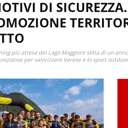
OTIVI DI SICUREZZA.
OMOZIONE TERRITOR
UTTO
unning più attesa del Lago Maggiore slitta di un an
iniziative per valorizzare Varese e lo sport outdoo