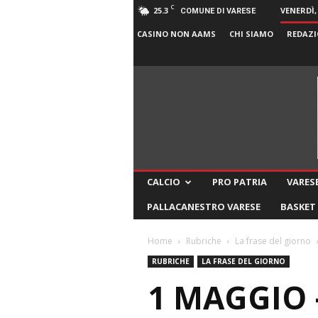
C
25.3
VENERDÌ,
COMUNE DI VARESE
CASINO NON AAMS
CHI SIAMO
REDAZI
CALCIO
PRO PATRIA
VARESE
PALLACANESTRO VARESE
BASKET
Home
Rubriche
La frase del giorno
RUBRICHE
LA FRASE DEL GIORNO
1 MAGGIO 