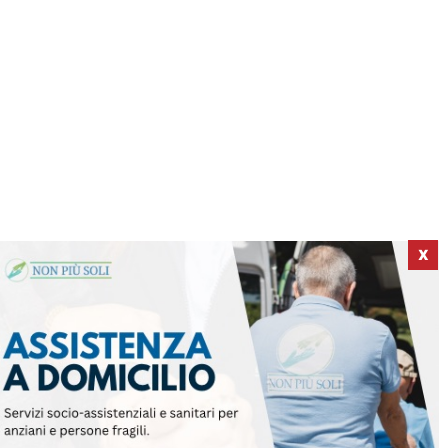
X
ICI