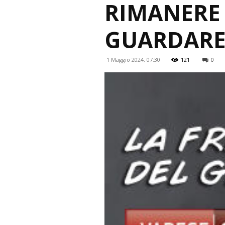
RIMANERE 
GUARDARE
1 Maggio 2024, 07:30
121
0