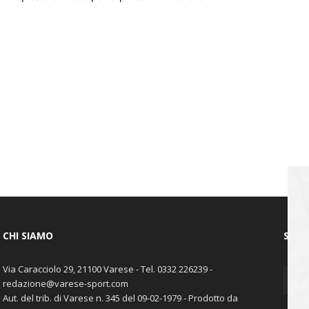
CHI SIAMO
SEGU
Via Caracciolo 29, 21100 Varese - Tel. 0332 226239 -
redazione@varese-sport.com
Aut. del trib. di Varese n. 345 del 09-02-1979 - Prodotto da