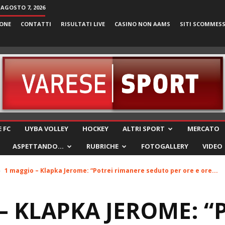
 AGOSTO 7, 2026
ONE
CONTATTI
RISULTATI LIVE
CASINO NON AAMS
SITI SCOMMES
VareseSport
 FC
UYBA VOLLEY
HOCKEY
ALTRI SPORT
MERCATO
ASPETTANDO…
RUBRICHE
FOTOGALLERY
VIDEO
1 maggio – Klapka Jerome: “Potrei rimanere seduto per ore e ore...
– KLAPKA JEROME: “