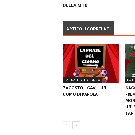
DELLA MTB
ARTICOLI CORRELATI
LA FRASE DEL GIORNO
LA F
7 AGOSTO – GAVI: “UN
6 AG
UOMO DI PAROLA”
PREM
MOND
UN’I
TANT