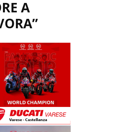
RE A
VORA”