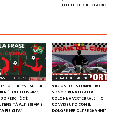
TUTTE LE CATEGORIE
RASE DEL GIORNO
LA FRASE DEL GIORNO
OSTO – PALESTRA: “LA
5 AGOSTO – STONER: “MI
IER È UN BELLISSIMO
SONO OPERATO ALLA
O PERCHÉ C’È
COLONNA VERTEBRALE: HO
NTENSITÀ ALTISSIMA E
CONVISSUTO CON IL
A FISICITÀ”
DOLORE PER OLTRE 20 ANNI”