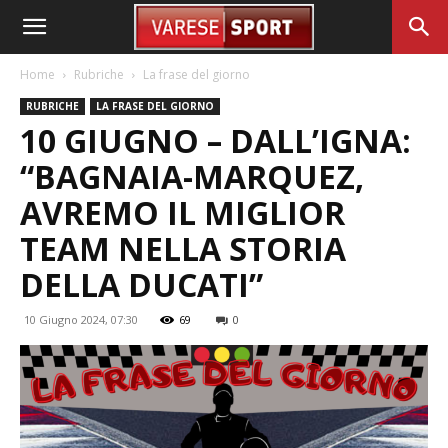
Home
Rubriche
La frase del giorno
RUBRICHE
LA FRASE DEL GIORNO
10 GIUGNO – DALL’IGNA:
“BAGNAIA-MARQUEZ,
AVREMO IL MIGLIOR
TEAM NELLA STORIA
DELLA DUCATI”
10 Giugno 2024, 07:30
69
0