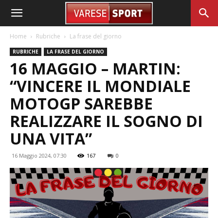
Home
Rubriche
La frase del giorno
RUBRICHE
LA FRASE DEL GIORNO
16 MAGGIO – MARTIN:
“VINCERE IL MONDIALE
MOTOGP SAREBBE
REALIZZARE IL SOGNO DI
UNA VITA”
16 Maggio 2024, 07:30
167
0