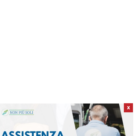
X
ICI