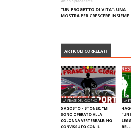
Articolo precedente
“UN PROGETTO DI VITA”: UNA
MOSTRA PER CRESCERE INSIEME
ARTICOLI CORRELATI
LA FRASE DEL GIORNO
LA F
5 AGOSTO – STONER: “MI
4 AG
SONO OPERATO ALLA
“UN 
COLONNA VERTEBRALE: HO
LEGG
CONVISSUTO CON IL
BELL