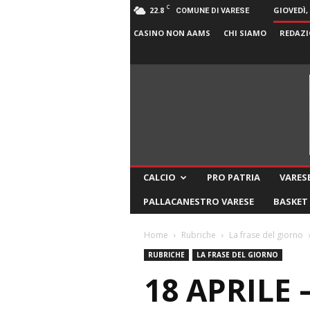
C
22.8
GIOVEDÌ,
COMUNE DI VARESE
CASINO NON AAMS
CHI SIAMO
REDAZI
CALCIO
PRO PATRIA
VARESE
PALLACANESTRO VARESE
BASKET
Home
Rubriche
La frase del giorno
RUBRICHE
LA FRASE DEL GIORNO
18 APRILE 