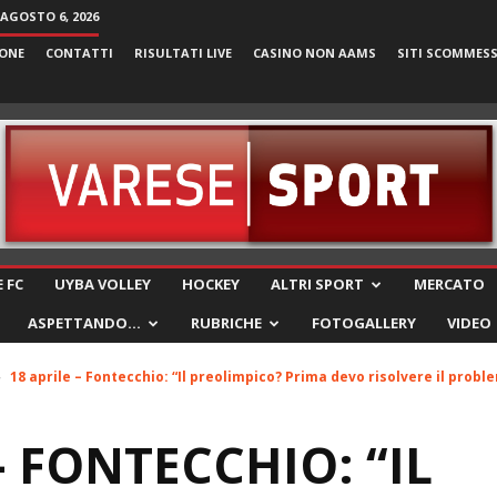
 AGOSTO 6, 2026
ONE
CONTATTI
RISULTATI LIVE
CASINO NON AAMS
SITI SCOMMES
VareseSport
 FC
UYBA VOLLEY
HOCKEY
ALTRI SPORT
MERCATO
ASPETTANDO…
RUBRICHE
FOTOGALLERY
VIDEO
18 aprile – Fontecchio: “Il preolimpico? Prima devo risolvere il proble
– FONTECCHIO: “IL