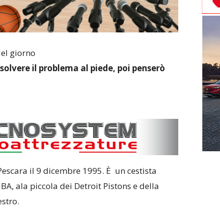
del giorno
solvere il problema al piede, poi penserò
Pescara il 9 dicembre 1995. È un cestista
NBA, ala piccola dei Detroit Pistons e della
stro.