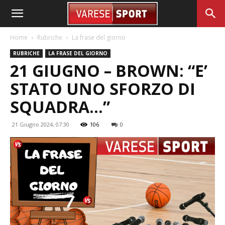
Home
Rubriche
La frase del giorno
RUBRICHE
LA FRASE DEL GIORNO
21 GIUGNO – BROWN: “E’
STATO UNO SFORZO DI
SQUADRA…”
21 Giugno 2024, 07:30
106
0