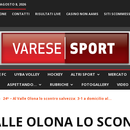
AGOSTO 8, 2026
ONE
CONTATTI
RISULTATI LIVE
CASINO NON AAMS
SITI SCOMMES
VareseSport
 FC
UYBA VOLLEY
HOCKEY
ALTRI SPORT
MERCATO
ASPETTANDO…
RUBRICHE
FOTOGALLERY
VIDEO
24^ – Al Valle Olona lo scontro salvezza: 3-1 a domicilio al...
VALLE OLONA LO SCO