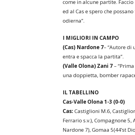
come in alcune partite. Faccio
ed al Cas e spero che possano 
odierna”.
I MIGLIORI IN CAMPO
(Cas)
Nardone 7
– “Autore di 
entra e spacca la partita”.
(Valle Olona)
Zani 7
– “Prima 
una doppietta, bomber rapace 
IL TABELLINO
Cas-Valle Olona 1-3 (0-0)
Cas:
Castiglioni M.6, Castiglion
Ferrario s.v.), Compagnone 5, A
Nardone 7), Gomaa 5(44’st Diop 