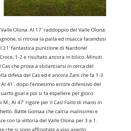
-1 Valle Olona. Al 17′ raddoppio del Valle Olona:
none, si ritrova la palla ed insacca facendosi
Al 21′ fantastica punizione di Nardone!
oce, 1-2 e risultato ancora in bilico. Minuti
l Cas che prova a sbilanciarsi in cerca del
ella difesa del Cas ed è ancora Zani che fa 1-3
 Al 41′, dopo l’ennesimo errore difensivo del
quarto goal e poi si fa espellere per gioco
i M.; Al 47′ rigore per il Cas! Fallo di mano in
ischetto. Batte Gomaa che calcia malissimo e
 con la vittoria del Valle Olona per 3 a 1.
e che si sono affrontate a viso aperto.