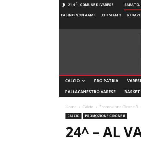
C
21.4
SABATO, 
COMUNE DI VARESE
CASINO NON AAMS
CHI SIAMO
REDAZI
CALCIO
PRO PATRIA
VARESE
PALLACANESTRO VARESE
BASKET
Home
Calcio
Promozione Girone B
CALCIO
PROMOZIONE GIRONE B
24^ – AL 