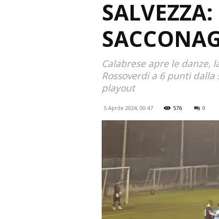
SALVEZZA: 
SACCONA
Calabrese apre le danze, l
Rossoverdi a 6 punti dalla 
playout
5 Aprile 2024, 00:47
576
0