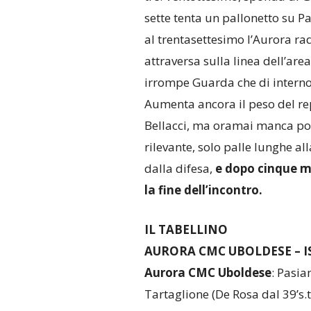
sette tenta un pallonetto su P
al trentasettesimo l’Aurora ra
attraversa sulla linea dell’are
irrompe Guarda che di interno 
Aumenta ancora il peso del re
Bellacci, ma oramai manca poc
rilevante, solo palle lunghe a
dalla difesa,
e dopo cinque mi
la fine dell’incontro.
IL TABELLINO
AURORA CMC UBOLDESE – IS
Aurora CMC Uboldese
: Pasia
Tartaglione (De Rosa dal 39’s.t