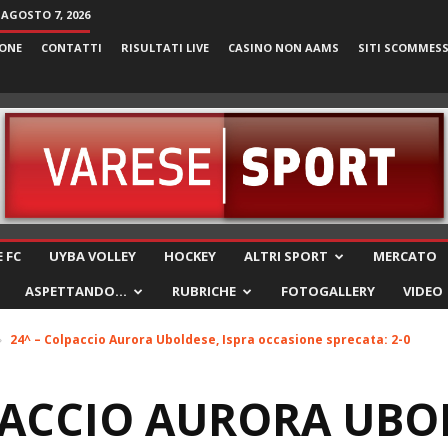
 AGOSTO 7, 2026
ONE
CONTATTI
RISULTATI LIVE
CASINO NON AAMS
SITI SCOMMES
VareseSport
 FC
UYBA VOLLEY
HOCKEY
ALTRI SPORT
MERCATO
ASPETTANDO…
RUBRICHE
FOTOGALLERY
VIDEO
24^ – Colpaccio Aurora Uboldese, Ispra occasione sprecata: 2-0
PACCIO AURORA UBO