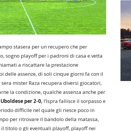
ampo stasera per un recupero che per
, sogno playoff per i padroni di casa e vetta
 chiamati a riscattare la prestazione
i delle assenze, di soli cinque giorni fa con il
 sera mister Raza recupera diversi giocatori,
arne la condizione, qualche assenza anche per
 Uboldese per 2-0,
l’Ispra fallisce il sorpasso e
iodo difficile nel quale gli riesce poco in
po per ritrovare il bandolo della matassa,
l titolo o gli eventuali playoff, playoff nei