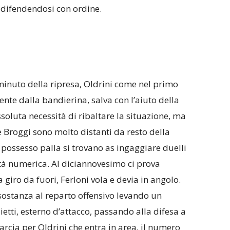
 difendendosi con ordine.
inuto della ripresa, Oldrini come nel primo
nte dalla bandierina, salva con l’aiuto della
assoluta necessità di ribaltare la situazione, ma
 e Broggi sono molto distanti da resto della
possesso palla si trovano as ingaggiare duelli
rità numerica. Al diciannovesimo ci prova
 giro da fuori, Ferloni vola e devia in angolo.
sostanza al reparto offensivo levando un
etti, esterno d’attacco, passando alla difesa a
arcia per Oldrini che entra in area, il numero