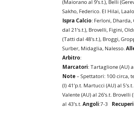
(Maiorano al 9’s.t.), Belli (Gerev
Sakho, Federico. El Hilai, Laal
Ispra Calcio
: Ferloni, Dharda, 
dal 21’s.t.), Brovelli, Figini, Ol
(Tatti dal 48’s.t.), Broggi, Gro
Surber, Midaglia, Nalesso.
All
Arbitro
:
Marcatori
: Tartaglione (AU) al
Note
– Spettatori: 100 circa, 
(I) 41’p.t. Martucci (AU) al 5’s.t. 
Valente (AU) al 26’s.t. Brovelli (
al 43’s.t.
Angoli
:7-3
Recuperi