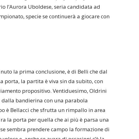
rio l’Aurora Uboldese, seria candidata ad
campionato, specie se continuerà a giocare con
nuto la prima conclusione, è di Belli che dal
a porta, la partita è viva sin da subito, con
iamento propositivo. Ventiduesimo, Oldrini
 dalla bandierina con una parabola
o è Bellacci che sfrutta un rimpallo in area
a la porta per quella che ai più è parsa una
fase sembra prendere campo la formazione di
veloce e, anche se avara di occasioni c’è la