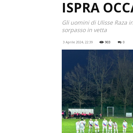
ISPRA OCC
Gli uomini di Ulisse Raza i
sorpasso in vetta
3 Aprile 2024, 22:39
903
0