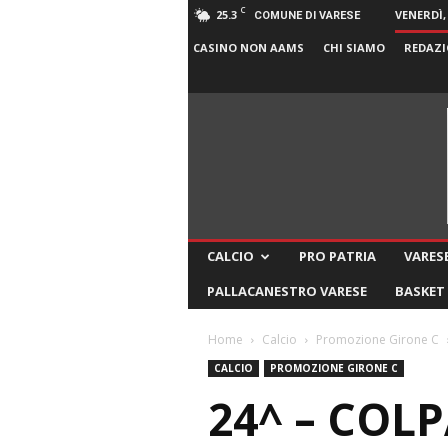
C
25.3
VENERDÌ,
COMUNE DI VARESE
CASINO NON AAMS
CHI SIAMO
REDAZI
CALCIO
PRO PATRIA
VARESE
PALLACANESTRO VARESE
BASKET
Home
Calcio
Promozione Girone C
CALCIO
PROMOZIONE GIRONE C
24^ – COL