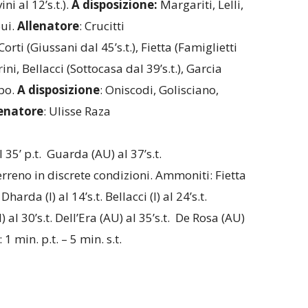
ini al 12’s.t.).
A disposizione:
Margariti, Lelli,
oui.
Allenatore
: Crucitti
Corti (Giussani dal 45’s.t.), Fietta (Famiglietti
drini, Bellacci (Sottocasa dal 39’s.t.), Garcia
ppo.
A disposizione
: Oniscodi, Golisciano,
enatore
: Ulisse Raza
 35’ p.t. Guarda (AU) al 37’s.t.
terreno in discrete condizioni. Ammoniti: Fietta
Dharda (I) al 14’s.t. Bellacci (I) al 24’s.t.
I) al 30’s.t. Dell’Era (AU) al 35’s.t. De Rosa (AU)
: 1 min. p.t. – 5 min. s.t.