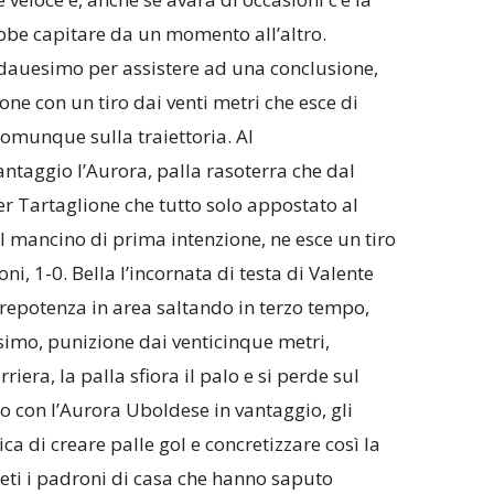
bbe capitare da un momento all’altro.
ndauesimo per assistere ad una conclusione,
one con un tiro dai venti metri che esce di
omunque sulla traiettoria. Al
ntaggio l’Aurora, palla rasoterra che dal
r Tartaglione che tutto solo appostato al
il mancino di prima intenzione, ne esce un tiro
ni, 1-0. Bella l’incornata di testa di Valente
prepotenza in area saltando in terzo tempo,
imo, punizione dai venticinque metri,
iera, la palla sfiora il palo e si perde sul
o con l’Aurora Uboldese in vantaggio, gli
ca di creare palle gol e concretizzare così la
eti i padroni di casa che hanno saputo