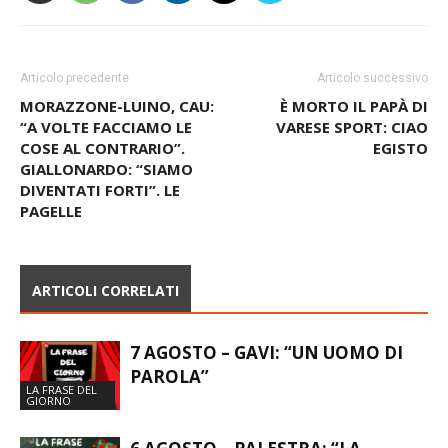
Articolo precedente
Articolo successivo
MORAZZONE-LUINO, CAU:
È MORTO IL PAPÀ DI
“A VOLTE FACCIAMO LE
VARESE SPORT: CIAO
COSE AL CONTRARIO”.
EGISTO
GIALLONARDO: “SIAMO
DIVENTATI FORTI”. LE
PAGELLE
ARTICOLI CORRELATI
7 AGOSTO – GAVI: “UN UOMO DI
PAROLA”
LA FRASE DEL
GIORNO