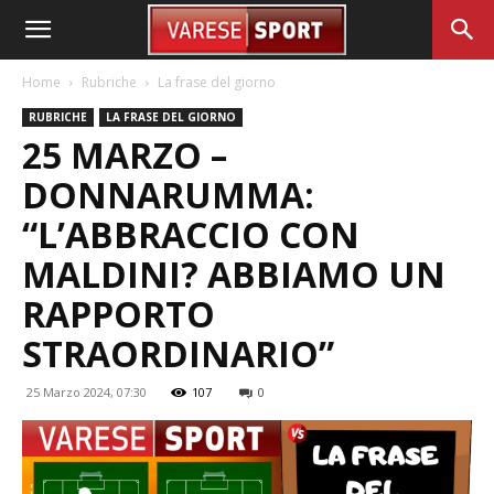
Home
Rubriche
La frase del giorno
RUBRICHE
LA FRASE DEL GIORNO
25 MARZO –
DONNARUMMA:
“L’ABBRACCIO CON
MALDINI? ABBIAMO UN
RAPPORTO
STRAORDINARIO”
25 Marzo 2024, 07:30
107
0