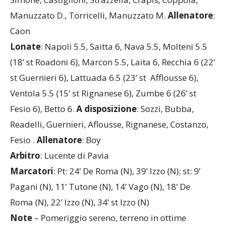
Manuzzato D., Torricelli, Manuzzato M.
Allenatore
:
Caon
Lonate
: Napoli 5.5, Saitta 6, Nava 5.5, Molteni 5.5
(18’ st Roadoni 6), Marcon 5.5, Laita 6, Recchia 6 (22’
st Guernieri 6), Lattuada 6.5 (23’ st Afflousse 6),
Ventola 5.5 (15’ st Rignanese 6), Zumbe 6 (26’ st
Fesio 6), Betto 6.
A disposizione
: Sozzi, Bubba,
Readelli, Guernieri, Aflousse, Rignanese, Costanzo,
Fesio .
Allenatore
: Boy
Arbitro
: Lucente di Pavia
Marcatori
: Pt: 24’ De Roma (N), 39’ Izzo (N); st: 9’
Pagani (N), 11’ Tutone (N), 14’ Vago (N), 18’ De
Roma (N), 22’ Izzo (N), 34’ st Izzo (N)
Note
– Pomeriggio sereno, terreno in ottime