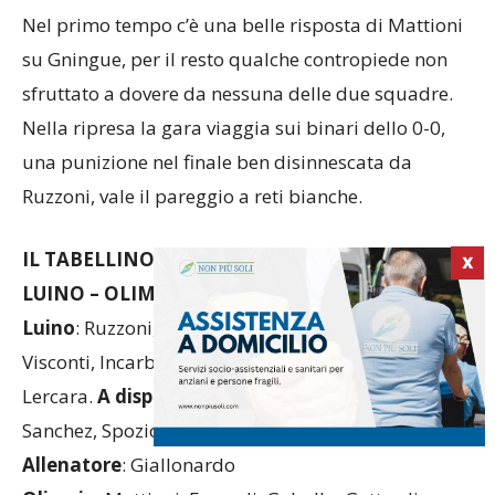
Nel primo tempo c’è una belle risposta di Mattioni
su Gningue, per il resto qualche contropiede non
sfruttato a dovere da nessuna delle due squadre.
Nella ripresa la gara viaggia sui binari dello 0-0,
una punizione nel finale ben disinnescata da
Ruzzoni, vale il pareggio a reti bianche.
IL TABELLINO
X
LUINO – OLIMPIA 0-0
Luino
: Ruzzoni, Iozzino, Barone, Testa M., Nasali,
Visconti, Incarbone, Dozzio, Asero, Gningue,
Lercara.
A disposizione:
Peri, D’Angelo, Olaya
Sanchez, Spozio, Seno, Trizio, Spena, Colonbo.
Allenatore
: Giallonardo