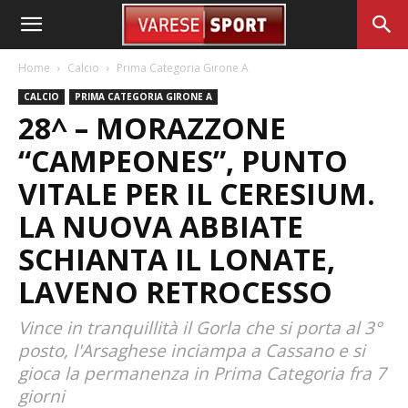
Home
Calcio
Prima Categoria Girone A
CALCIO
PRIMA CATEGORIA GIRONE A
28^ – MORAZZONE
“CAMPEONES”, PUNTO
VITALE PER IL CERESIUM.
LA NUOVA ABBIATE
SCHIANTA IL LONATE,
LAVENO RETROCESSO
Vince in tranquillità il Gorla che si porta al 3°
posto, l'Arsaghese inciampa a Cassano e si
gioca la permanenza in Prima Categoria fra 7
giorni