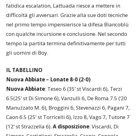
fatidica escalation, Lattuada riesce a mettere in
difficoltà gli avversari. Grazie alla sue doti tecniche
nel primo tempo impensierisce la difesa Biancoblù
con qualche incursione e conclusione. Nel secondo
tempo la partita termina definitivamente per tutti
gli uomini di Boy.
IL TABELLINO
Nuova Abbiate – Lonate 8-0 (2-0)
Nuova Abbiate
: Teseo 6 (35’ st Viscardi 6), Terzi
6.5(25’ st Di Simone 6), Vanzulli 6, De Roma 7.5 (‘20
Manuzzato M. 6), Broggini 6, Stevenazzi 6, Pagani 7,
Caon 6.5 (25’ st Torricelli 6), Izzo 8, Vago 7, Tutone 7
(12’ st Strazzella 6).
A disposizione
: Viscardi, Di
Simone, Castiglioni, Strazzella, Crapis, Coppola,