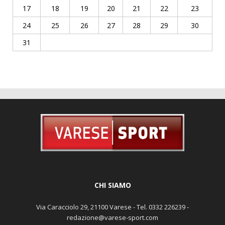
17
18
19
20
21
22
23
24
25
26
27
28
29
30
31
CHI SIAMO
Via Caracciolo 29, 21100 Varese - Tel. 0332 226239 -
redazione@varese-sport.com