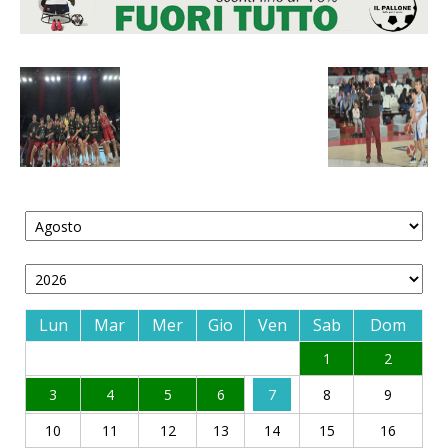
Lun
Mar
Mer
Gio
Ven
Sab
Dom
1
2
3
4
5
6
7
8
9
10
11
12
13
14
15
16