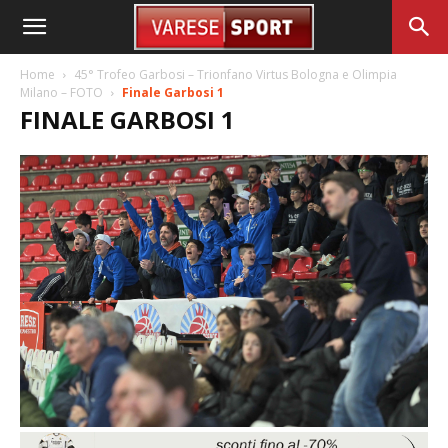
Home
45° Trofeo Garbosi – Trionfano Virtus Bologna e Olimpia
Milano – FOTO
Finale Garbosi 1
FINALE GARBOSI 1