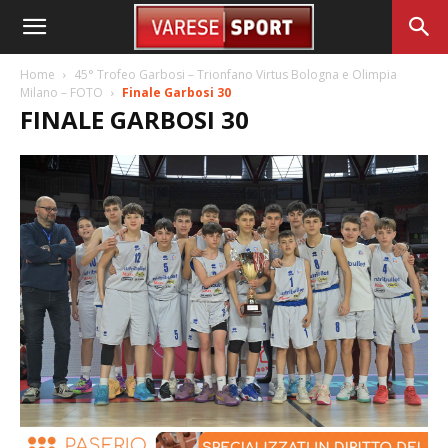
Home
45° Trofeo Garbosi – Trionfano Virtus Bologna e Olimpia
Milano – FOTO
Finale Garbosi 30
FINALE GARBOSI 30