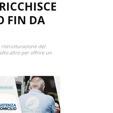
RICCHISCE
 FIN DA
 ristrutturazione del
olto altro per offrire un