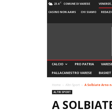
C
23.4
VENERDÌ,
COMUNE DI VARESE
CASINO NON AAMS
CHI SIAMO
REDAZI
CALCIO
PRO PATRIA
VARESE
PALLACANESTRO VARESE
BASKET
Home
Altri Sport
A Solbiate Arno n
ALTRI SPORT
A SOLBIAT