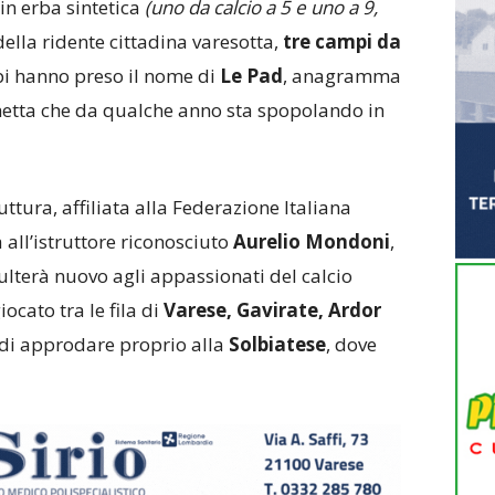
in erba sintetica
(uno da calcio a 5 e uno a 9,
ella ridente cittadina varesotta,
tre campi da
pi hanno preso il nome di
Le Pad
, anagramma
chetta che da qualche anno sta spopolando in
uttura, affiliata alla Federazione Italiana
a all’istruttore riconosciuto
Aurelio Mondoni
,
lterà nuovo agli appassionati del calcio
iocato tra le fila di
Varese, Gavirate, Ardor
 di approdare proprio alla
Solbiatese
, dove