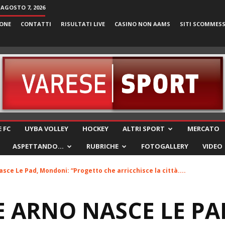
 AGOSTO 7, 2026
ONE
CONTATTI
RISULTATI LIVE
CASINO NON AAMS
SITI SCOMMES
VareseSport
 FC
UYBA VOLLEY
HOCKEY
ALTRI SPORT
MERCATO
ASPETTANDO…
RUBRICHE
FOTOGALLERY
VIDEO
asce Le Pad, Mondoni: “Progetto che arricchisce la città....
E ARNO NASCE LE PA