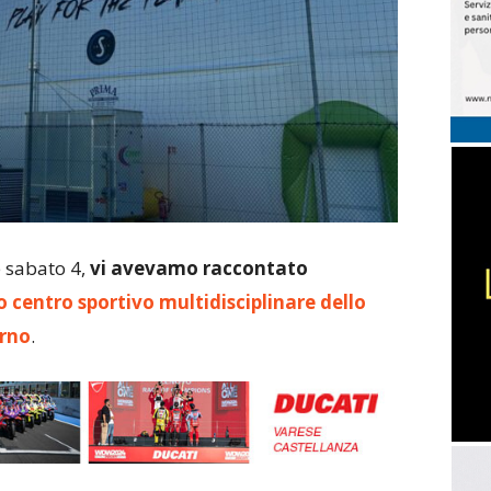
 sabato 4,
vi avevamo raccontato
centro sportivo multidisciplinare dello
Arno
.