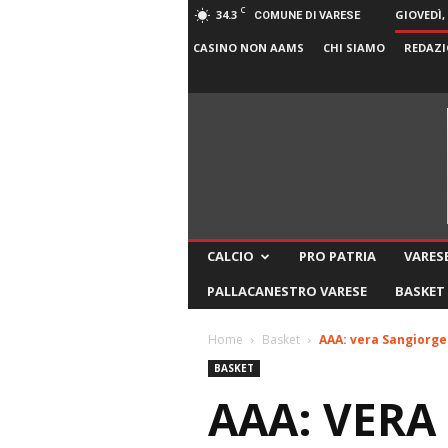
C
34.3
GIOVEDÌ,
COMUNE DI VARESE
CASINO NON AAMS
CHI SIAMO
REDAZI
CALCIO
PRO PATRIA
VARESE
PALLACANESTRO VARESE
BASKET
Home
Basket
AAA: vera Sangiorges
BASKET
AAA: VERA