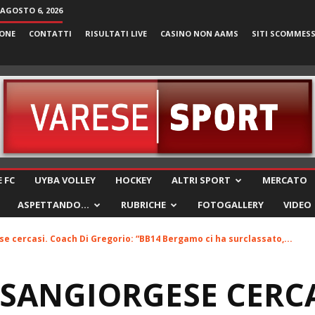
 AGOSTO 6, 2026
ONE
CONTATTI
RISULTATI LIVE
CASINO NON AAMS
SITI SCOMMES
VareseSport
 FC
UYBA VOLLEY
HOCKEY
ALTRI SPORT
MERCATO
ASPETTANDO…
RUBRICHE
FOTOGALLERY
VIDEO
e cercasi. Coach Di Gregorio: “BB14 Bergamo ci ha surclassato,...
 SANGIORGESE CERC