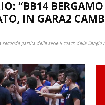
IO: “BB14 BERGAMO 
ATO, IN GARA2 CAM
a seconda partita della serie il coach della Sangio r