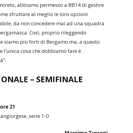
concreto, abbiamo permesso a BB14 di gestire
ome sfruttare al meglio le loro opzioni
nabile, da non concedere mai ad una squadra
bergamasca. Così, proprio rileggendo
he siamo più forti di Bergamo ma, a questo
e l’unica cosa che dobbiamo fare è
à”.
IONALE – SEMIFINALE
ore 21
ngiorgese, serie 1-0
Massimo Turconi