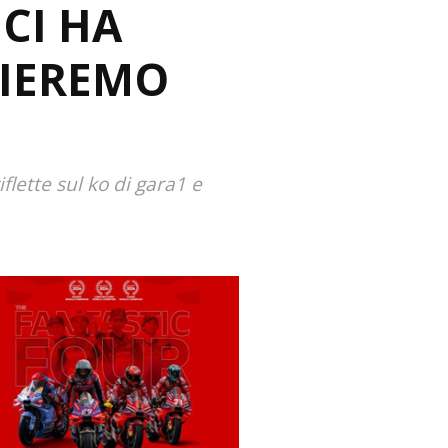
CI HA
BIEREMO
iflette sul ko di gara1 e