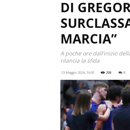
DI GREGOR
SURCLASS
MARCIA”
A poche ore dall'inizio dell
rilancia la sfida
23 Maggio 2024, 16:00
208
0