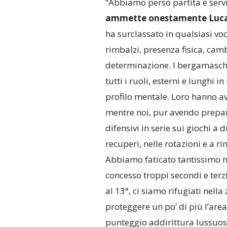
“Abbiamo perso partita e serv
ammette onestamente Luca D
ha surclassato in qualsiasi voc
rimbalzi, presenza fisica, cambi
determinazione. I bergamaschi c
tutti i ruoli, esterni e lunghi 
profilo mentale. Loro hanno av
mentre noi, pur avendo prepar
difensivi in serie sui giochi a 
recuperi, nelle rotazioni e a r
Abbiamo faticato tantissimo n
concesso troppi secondi e terzi
al 13°, ci siamo rifugiati nel
proteggere un po’ di più l’are
punteggio addirittura lussuos